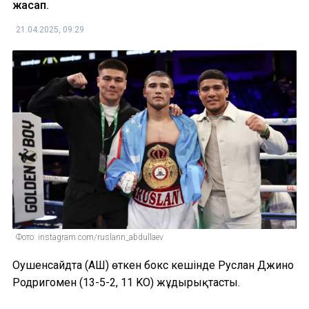
жасап.
21.04.2025, 09:29
Фото: instagram.com/ruslann_abdullaev
Оушенсайдта (АҚШ) өткен бокс кешінде Руслан Джино
Родригомен (13-5-2, 11 KO) жұдырықтасты.