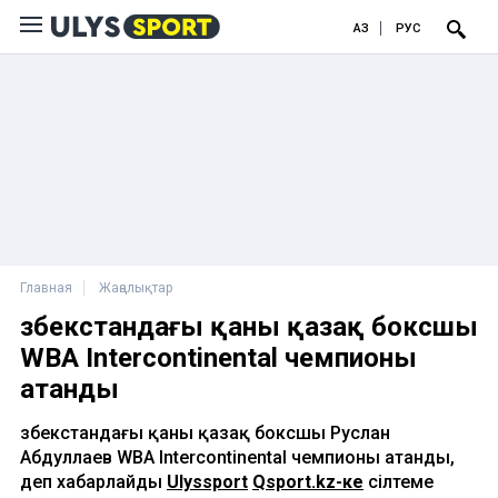
ҚАЗ
РУС
Главная
Жаңалықтар
Өзбекстандағы қаны қазақ боксшы
WBA Intercontinental чемпионы
атанды
Өзбекстандағы қаны қазақ боксшы Руслан
Абдуллаев WBA Intercontinental чемпионы атанды,
деп хабарлайды
Ulyssport
Qsport.kz-ке
сілтеме