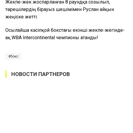
Жекпе-жек жоспарланған 8 раундқа созылып,
төрешілердің бірауыз шешімімен Руслан айқын
жеңіске жетті.
Осылайша кәсіпқой бокстағы екінші жекпе-жегінде-
ақ WBA Intercontinental чемпионы атанды!
бокс
НОВОСТИ ПАРТНЕРОВ