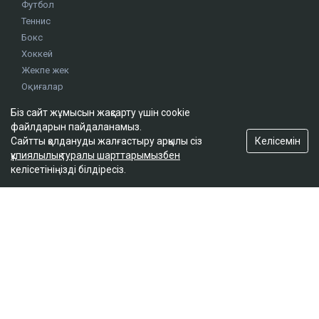
Футбол
Теннис
Бокс
Хоккей
Жекпе жек
Оқиғалар
Олимпиада
Біз сайт жұмысын жақсарту үшін cookie
файлдарын пайдаланамыз.
Келісемін
Сайтты қолдануды жалғастыру арқылы сіз
footer.menu-title-2
құпиялылық туралы шарттарымызбен
О проекте
келісетініңізді білдіресіз.
Правила сайта
Реклама на сайте
Контакты
footer.menu-title-3