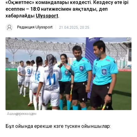
«Оқжетпес» командалары кездесті. Кездесу өте ірі
есеппен –
18:0
нәтижесімен аяқталды, деп
хабарлайды
Ulyssport
.
Редакция Ulyssport
21.04.2025, 20:25
Ашық дереккөзден
Бұл ойында ерекше көзге түскен ойыншылар: