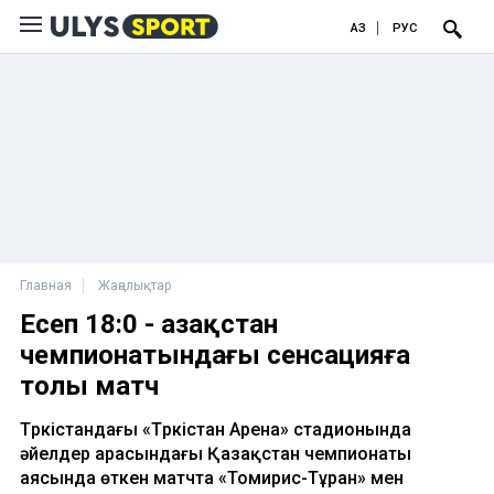
ҚАЗ
РУС
Главная
Жаңалықтар
Есеп 18:0 - Қазақстан
чемпионатындағы сенсацияға
толы матч
Түркістандағы «Түркістан Арена» стадионында
әйелдер арасындағы Қазақстан чемпионаты
аясында өткен матчта «Томирис-Тұран» мен