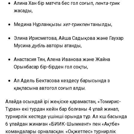
Алина Хан бір матчта бес гол соғып,
пента-трик
жасады,
Медина Нұрланқызы
хет-трикпен
танылды,
Элина Ирисметова, Айша Садықова және Гаухар
Мусина
дубль
авторы атанды,
Анастасия Тян, Алена Иванова және Жайна
Орынбасар бір-бірден гол соқты,
Ал Адель Бектасова кездесу барысында өз
қақпасына автогол соғып алды.
Алайда осындай ірі жеңіске қарамастан, «Томирис-
Тұран» екі турдан кейін бар болғаны 4 ұпай жинап,
турнирлік кестеде үшінші орында тұр. Ал көш басында
6 ұпайдан жинаған «БИИК-Шымкент» пен «Ақтөбе»
командалары орналасқан. «Оқжетпес» турнирлік