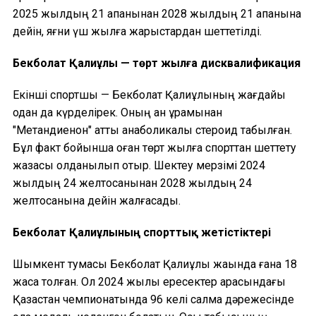
2025 жылдың 21 ақпанынан 2028 жылдың 21 ақпанына
дейін, яғни үш жылға жарыстардан шеттетілді.
Бекболат Қалиұлы — төрт жылға дисквалификация
Екінші спортшы — Бекболат Қалиұлының жағдайы
одан да күрделірек. Оның қан құрамынан
"Метандиенон" атты анаболикалық стероид табылған.
Бұл факт бойынша оған төрт жылға спорттан шеттету
жазасы қолданылып отыр. Шектеу мерзімі 2024
жылдың 24 желтоқсанынан 2028 жылдың 24
желтоқсанына дейін жалғасады.
Бекболат Қалиұлының спорттық жетістіктері
Шымкент тумасы Бекболат Қалиұлы жақында ғана 18
жасқа толған. Ол 2024 жылы ересектер арасындағы
Қазақстан чемпионатында 96 келі салмақ дәрежесінде