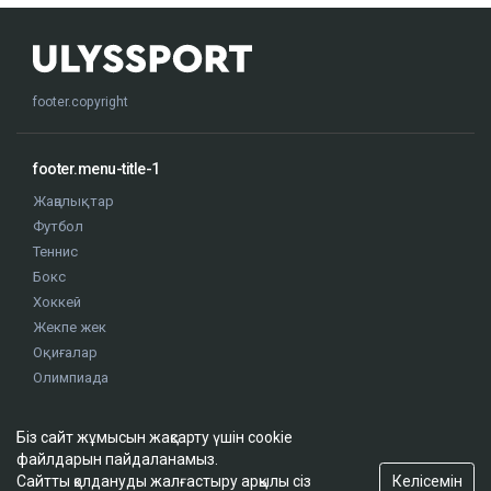
footer.copyright
footer.menu-title-1
Жаңалықтар
Футбол
Теннис
Бокс
Хоккей
Жекпе жек
Оқиғалар
Олимпиада
Біз сайт жұмысын жақсарту үшін cookie
footer.menu-title-2
файлдарын пайдаланамыз.
О проекте
Келісемін
Сайтты қолдануды жалғастыру арқылы сіз