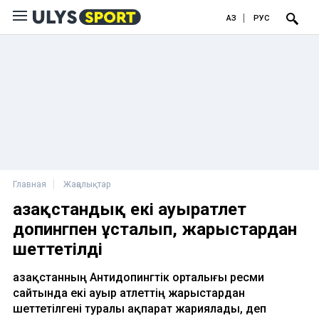
ҚАЗ
РУС
Главная
Жаңалықтар
Қазақстандық екі ауыратлет
допингпен ұсталып, жарыстардан
шеттетілді
Қазақстанның Антидопингтік орталығы ресми
сайтында екі ауыр атлеттің жарыстардан
шеттетілгені туралы ақпарат жариялады, деп