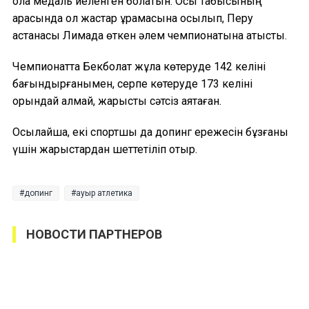
қола медаль иеленген болатын. Осы табысының
арқасында ол жастар құрамасына қосылып, Перу
астанасы Лимада өткен әлем чемпионатына қатысты.
Чемпионатта Бекболат жұлқа көтеруде 142 келіні
бағындырғанымен, серпе көтеруде 173 келіні
орындай алмай, жарысты сәтсіз аяқтаған.
Осылайша, екі спортшы да допинг ережесін бұзғаны
үшін жарыстардан шеттетіліп отыр.
допинг
ауыр атлетика
НОВОСТИ ПАРТНЕРОВ