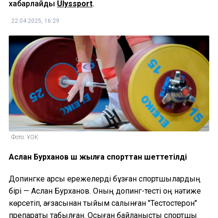
хабарлайды
Ulyssport
.
22.04.2025, 16:29
Фото: ҰОК
Аслан Бурханов үш жылға спорттан шеттетілді
Допингке қарсы ережелерді бұзған спортшылардың
бірі — Аслан Бурханов. Оның допинг-тесті оң нәтиже
көрсетіп, ағзасынан тыйым салынған "Тестостерон"
препараты табылған. Осыған байланысты спортшы