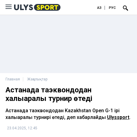
ҚАЗ
РУС
Главная
Жаңалықтар
Астанада таэквондодан
халықаралық турнир өтеді
Астанада таэквондодан Kazakhstan Open G-1 ірі
халықаралық турнирі өтеді, деп хабарлайды
Ulyssport
.
23.04.2025, 12:45