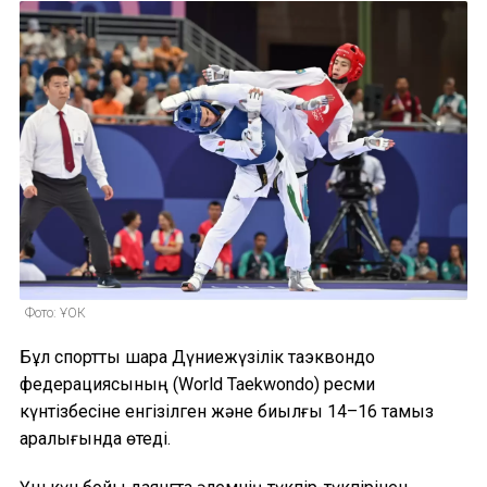
Фото: ҰОК
Бұл спорттық шара Дүниежүзілік таэквондо
федерациясының (World Taekwondo) ресми
күнтізбесіне енгізілген және биылғы 14–16 тамыз
аралығында өтеді.