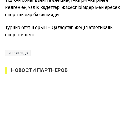
Үш күн бойы даянгта әлемнің түкпір-түкпірінен
келген ең үздік кадеттер, жасөспірімдер мен ересек
спортшылар бақ сынайды.
Турнир өтетін орын – Qazaqstan жеңіл атлетикалық
спорт кешені.
таэквондо
НОВОСТИ ПАРТНЕРОВ