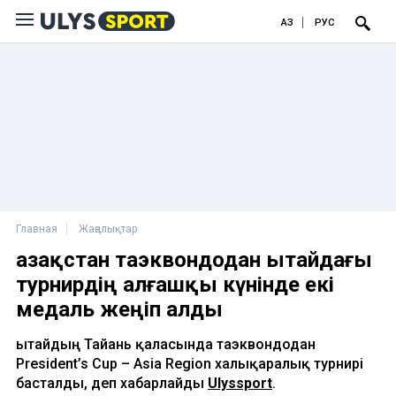
ҚАЗ
РУС
Главная
Жаңалықтар
Қазақстан таэквондодан Қытайдағы
турнирдің алғашқы күнінде екі
медаль жеңіп алды
Қытайдың Тайань қаласында таэквондодан
President’s Cup – Asia Region халықаралық турнирі
басталды, деп хабарлайды
Ulyssport
.