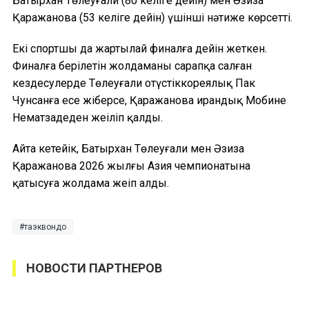
Батырхан Төлеуғали (80 келіге дейін) мен Әзиза
Қаражанова (53 келіге дейін) үшінші нәтиже көрсетті.
Екі спортшы да жартылай финалға дейін жеткен.
Финалға берілетін жолдаманы сарапқа салған
кездесулерде Төлеуғали оңтүстіккореялық Пак
Чунсанға есе жіберсе, Қаражанова ирандық Мобине
Нематзадеден жеңіліп қалды.
Айта кетейік, Батырхан Төлеуғали мен Әзиза
Қаражанова 2026 жылғы Азия чемпионатына
қатысуға жолдама жеңіп алды.
таэквондо
НОВОСТИ ПАРТНЕРОВ