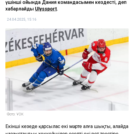
үшінші ойында Дания командасымен кездесті, деп
хабарлайды
Ulyssport
.
24.04.2025, 15:16
Фото: ҰОК
Екінші кезеңде қарсылас екі мәрте алға шықты, алайда
қазақстандық хоккейшілер есепті екі рет теңестіре