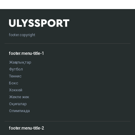
footer.copyright
footer.menu-title-1
Жаңалықтар
Футбол
Теннис
Бокс
Хоккей
Жекпе жек
Оқиғалар
Олимпиада
footer.menu-title-2