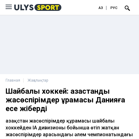
ҚАЗ
РУС
Главная
Жаңалықтар
Шайбалы хоккей: қазақстандық
жасөспірімдер құрамасы Данияға
есе жіберді
Қазақстан жасөспірімдер құрамасы шайбалы
хоккейден IА дивизионы бойынша өтіп жатқан
жасөспірімдер арасындағы әлем чемпионатындағы