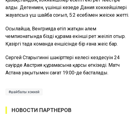
алды. Дегенмен, үшінші кезеңде Дания хоккейшілері
жауапсыз үш шайба соғып, 5:2 есебімен жеңіске жетті.
Осылайша, Венгрияда өтіп жатқан әлем
чемпионатында біздің құрама екінші рет жеңіліп отыр.
Қазіргі таңда команда еншісінде бір ғана жеңіс бар.
Сергей Старыгиннің шәкірттері келесі кездесуін 24
сәуірде Австрия құрамасына қарсы өткізеді. Матч
Астана уақытымен сағат 19:00-де басталады.
шайбалы хоккей
НОВОСТИ ПАРТНЕРОВ