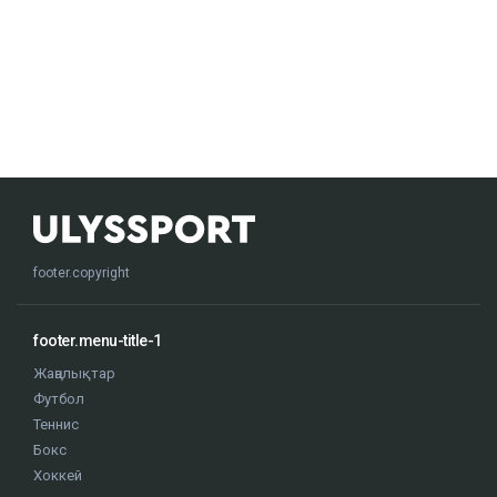
footer.copyright
footer.menu-title-1
Жаңалықтар
Футбол
Теннис
Бокс
Хоккей