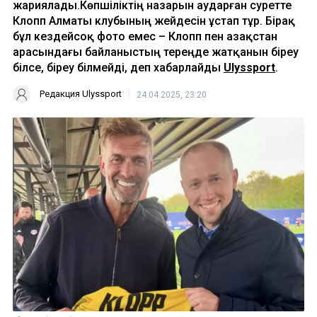
жариялады.Көпшіліктің назарын аударған суретте
Клопп Алматы клубының жейдесін ұстап тұр. Бірақ
бұл кездейсоқ фото емес – Клопп пен Қазақстан
арасындағы байланыстың тереңде жатқанын біреу
білсе, біреу білмейді, деп хабарлайды
Ulyssport
.
Редакция Ulyssport
24.04.2025, 23:20