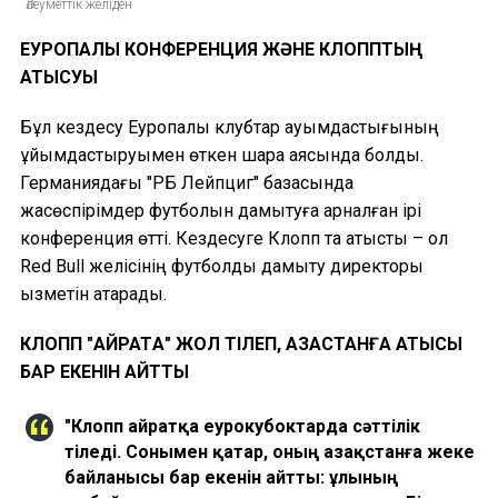
Әлеуметтік желіден
ЕУРОПАЛЫҚ КОНФЕРЕНЦИЯ ЖӘНЕ КЛОППТЫҢ
ҚАТЫСУЫ
Бұл кездесу Еуропалық клубтар қауымдастығының
ұйымдастыруымен өткен шара аясында болды.
Германиядағы "РБ Лейпциг" базасында
жасөспірімдер футболын дамытуға арналған ірі
конференция өтті. Кездесуге Клопп та қатысты – ол
Red Bull желісінің футболды дамыту директоры
қызметін атқарады.
КЛОПП "ҚАЙРАТҚА" ЖОЛ ТІЛЕП, ҚАЗАҚСТАНҒА ҚАТЫСЫ
БАР ЕКЕНІН АЙТТЫ
"Клопп Қайратқа еурокубоктарда сәттілік
тіледі. Сонымен қатар, оның Қазақстанға жеке
байланысы бар екенін айтты: ұлының