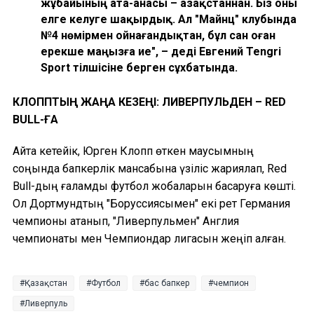
жұбайының ата-анасы – Қазақстаннан. Біз оны
елге келуге шақырдық. Ал "Майнц" клубында
№4 нөмірмен ойнағандықтан, бұл сан оған
ерекше маңызға ие", – деді Евгений Tengri
Sport тілшісіне берген сұхбатында.
КЛОППТЫҢ ЖАҢА КЕЗЕҢІ: ЛИВЕРПУЛЬДЕН – RED
BULL-ҒА
Айта кетейік, Юрген Клопп өткен маусымның
соңында бапкерлік мансабына үзіліс жариялап, Red
Bull-дың ғаламдық футбол жобаларын басқаруға көшті.
Ол Дортмундтың "Боруссиясымен" екі рет Германия
чемпионы атанып, "Ливерпульмен" Англия
чемпионаты мен Чемпиондар лигасын жеңіп алған.
Қазақстан
Футбол
бас бапкер
чемпион
Ливерпуль