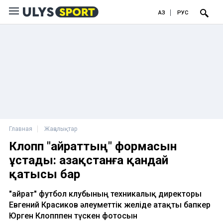
ҚАЗ
РУС
Главная
Жаңалықтар
Клопп "Қайраттың" формасын
ұстады: Қазақстанға қандай
қатысы бар
"Қайрат" футбол клубының техникалық директоры
Евгений Красиков әлеуметтік желіде атақты бапкер
Юрген Клопппен түскен фотосын