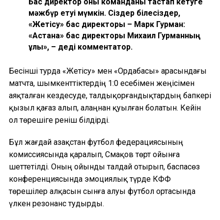
Бас директор оны команданы тастап кетуге
мәжбүр етуі мүмкін. Сіздер білесіздер,
«Жетісу» бас директоры – Марк Гурман:
«Астана» бас директоры Михаил Гурманның
ұлы», – деді комментатор.
Бесінші турда «Жетісу» мен «Ордабасы» арасындағы
матчта, шымкенттіктердің 1:0 есебімен жеңісімен
аяқталған кездесуде, талдықорғандықтардың бапкері
қызыл қағаз алып, алаңнан қуылған болатын. Кейін
ол төрешіге реніш білдірді.
Бұл жағдай Қазақстан футбол федерациясының
комиссиясында қаралып, Смақов төрт ойынға
шеттетілді. Оның ойынды талдай отырып, баспасөз
конференциясында эмоциялық түрде КФФ
төрешілер алқасын сынға алуы футбол ортасында
үлкен резонанс тудырды.