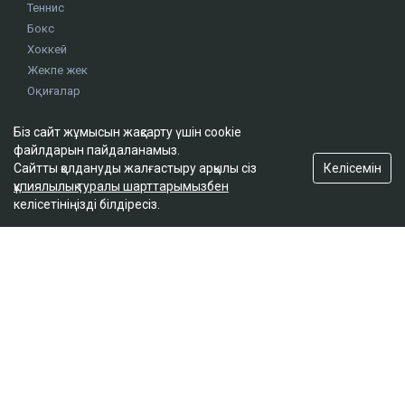
Теннис
Бокс
Хоккей
Жекпе жек
Оқиғалар
Олимпиада
Біз сайт жұмысын жақсарту үшін cookie
файлдарын пайдаланамыз.
footer.menu-title-2
Келісемін
Сайтты қолдануды жалғастыру арқылы сіз
құпиялылық туралы шарттарымызбен
О проекте
келісетініңізді білдіресіз.
Правила сайта
Реклама на сайте
Контакты
footer.menu-title-3