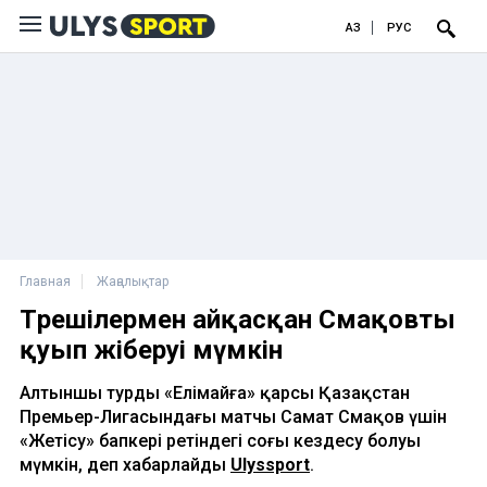
ҚАЗ
РУС
Главная
Жаңалықтар
Төрешілермен айқасқан Смақовты
қуып жіберуі мүмкін
Алтыншы турдың «Елімайға» қарсы Қазақстан
Премьер-Лигасындағы матчы Самат Смақов үшін
«Жетісу» бапкері ретіндегі соңғы кездесу болуы
мүмкін, деп хабарлайды
Ulyssport
.