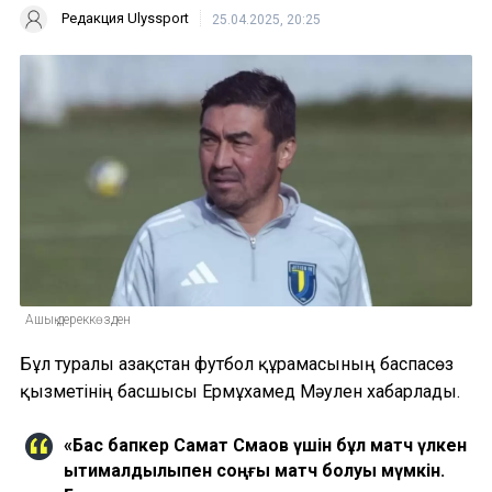
Редакция Ulyssport
25.04.2025, 20:25
Ашық дереккөзден
Бұл туралы Қазақстан футбол құрамасының баспасөз
қызметінің басшысы Ермұхамед Мәулен хабарлады.
«Бас бапкер Самат Смақов үшін бұл матч үлкен
ықтималдылықпен соңғы матч болуы мүмкін.