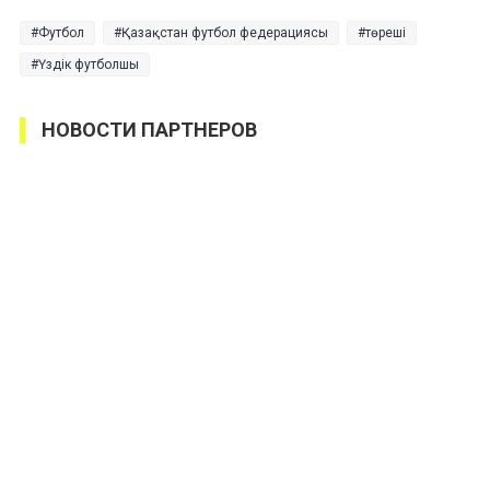
Футбол
Қазақстан футбол федерациясы
төреші
Үздік футболшы
НОВОСТИ ПАРТНЕРОВ