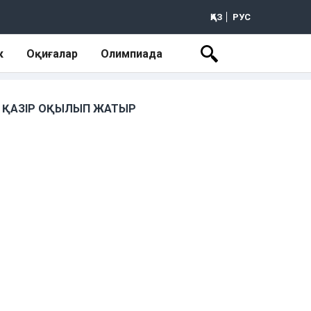
ҚАЗ
РУС
к
Оқиғалар
Олимпиада
ҚАЗІР ОҚЫЛЫП ЖАТЫР