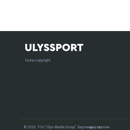
footer.copyright
© 2026. ТОО "Ulys Media Group". Барлық құқық сақталған