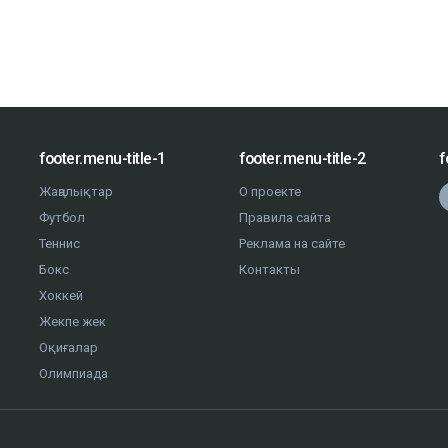
footer.menu-title-1
footer.menu-title-2
f
Жаңалықтар
О проекте
Футбол
Правила сайта
Теннис
Реклама на сайте
Бокс
Контакты
Хоккей
Жекпе жек
Оқиғалар
Олимпиада