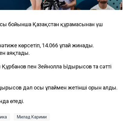
ындысы бойынша Қазақстан құрамасынан үш
әтиже көрсетіп, 14.066 ұпай жинады.
мен аяқтады.
 Құрбанов пен Зейнолла Ыдырысов та сәтті
дырысов дәл осы ұпаймен жетінші орын алды.
да өтеді.
тика
Милад Карими