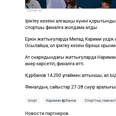
Olympic.kz
Іріктеу кезеңінің алғашқы күнінің қорыт
спортшы финалға жолдама алды.
Еркін жаттығуларда Милад Карими үздік н
Осылайша, ол іріктеу кезеңін бірінші орын
Ат снарядындағы жаттығуларда Нариман
өнер көрсетіп, финалға өтті.
Құрбанов 14.200 ұпаймен алтыншы, ал Ы
Финалдық сайыстар 27-28 сәуір аралығын
спорт
Нариман Құрбанов
Спорттық гимнас
Новости партнеров