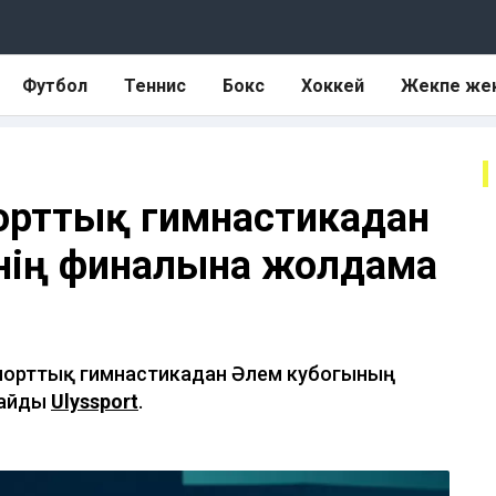
Футбол
Теннис
Бокс
Хоккей
Жекпе же
орттық гимнастикадан
інің финалына жолдама
спорттық гимнастикадан Әлем кубогының
лайды
Ulyssport
.