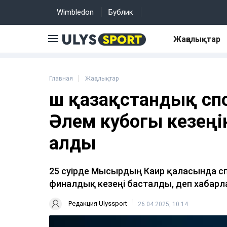
Wimbledon
Бублик
Жаңалықтар
Главная
Жаңалықтар
Үш қазақстандық сп
Әлем кубогы кезең
алды
25 сәуірде Мысырдың Каир қаласында 
финалдық кезеңі басталды, деп хабар
Редакция Ulyssport
26.04.2025, 10:14