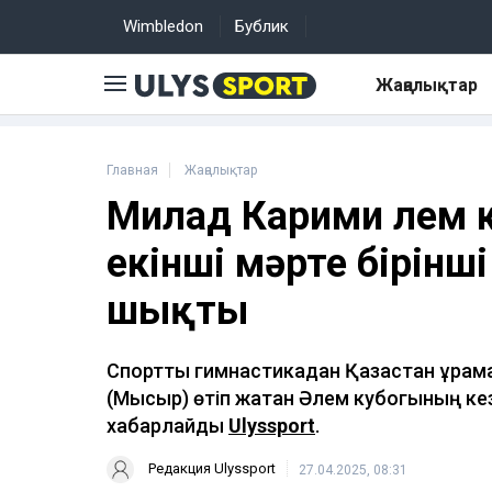
Wimbledon
Бублик
Жаңалықтар
Главная
Жаңалықтар
Милад Карими Әлем 
екінші мәрте бірінш
шықты
Спорттық гимнастикадан Қазақстан құра
(Мысыр) өтіп жатқан Әлем кубогының ке
хабарлайды
Ulyssport
.
Редакция Ulyssport
27.04.2025, 08:31