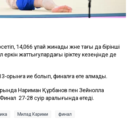
тіп, 14,066 ұпай жинады және тағы да бірінші
 еркін жаттығулардағы іріктеу кезеңінде де
13-орынға ие болып, финалға өте алмады.
ларында Нариман Құрбанов пен Зейнолла
инал 27-28 сәуір аралығында өтеді.
тика
Милад Карими
финал