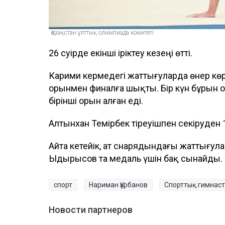
Қазақстан ұлттық олимпиада комитеті
26 сәуірде екінші іріктеу кезеңі өтті.
Карими кермедегі жаттығуларда өнер көрсе
орынмен финалға шықты. Бір күн бұрын ол
бірінші орын алған еді.
Алтынхан Темірбек тіреуішпен секіруден 
Айта кетейік, ат снарядындағы жаттығу
Ыдырысов та медаль үшін бақ сынайды. Ф
спорт
Нариман Құрбанов
Спорттық гимнас
Новости партнеров