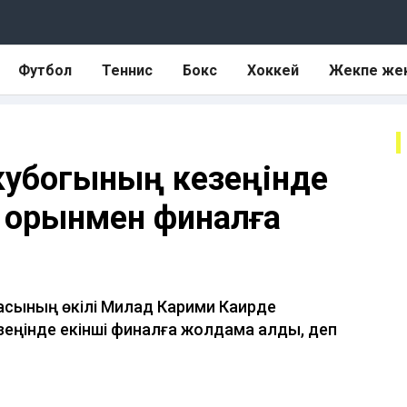
Футбол
Теннис
Бокс
Хоккей
Жекпе же
кубогының кезеңінде
і орынмен финалға
масының өкілі Милад Карими Каирде
зеңінде екінші финалға жолдама алды, деп