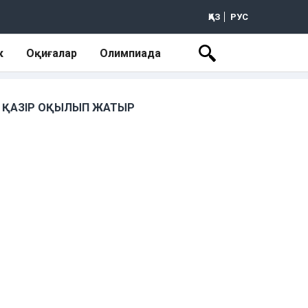
ҚАЗ
РУС
к
Оқиғалар
Олимпиада
ҚАЗІР ОҚЫЛЫП ЖАТЫР