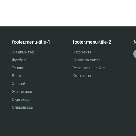
footer.menu-title-1
footer.menu-title-2
f
Жаңалықтар
О проекте
Футбол
Правила сайта
Теннис
Реклама на сайте
Бокс
Контакты
Хоккей
Жекпе жек
Оқиғалар
Олимпиада