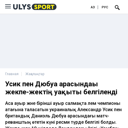
ҚАЗ
РУС
Главная
Жаңалықтар
Усик пен Дюбуа арасындағы
жекпе-жектің уақыты белгіленді
Аса ауыр және бірінші ауыр салмақта әлем чемпионы
атағына таласатын украиналық Александр Усик пен
британдық Даниэль Дюбуа арасындағы матч-
реванштың өтетін күні ресми түрде белгілі болды.