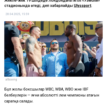
Жекпе-жек 19 шілдеде Лондондағы әйгілі «Уэмбли»
стадионында өтеді, деп хабарлайды
Ulyssport
.
28.04.2025, 15:59
allboxing
Бұл жолы боксшылар WBC, WBA, WBO және IBF
белбеулерін — яғни абсолютті әлем чемпионы атағын
сарапқа салады.