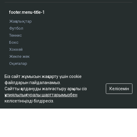
footer.menu-title-1
Жаңалықтар
Футбол
Теннис
Бокс
Хоккей
Жекпе жек
Оқиғалар
Олимпиада
Біз сайт жұмысын жақсарту үшін cookie
файлдарын пайдаланамыз.
footer.menu-title-2
Келісемін
Сайтты қолдануды жалғастыру арқылы сіз
құпиялылық туралы шарттарымызбен
О проекте
келісетініңізді білдіресіз.
Правила сайта
Реклама на сайте
Контакты
footer.menu-title-3