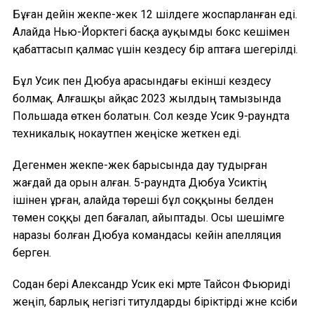
Бұған дейін жекпе-жек 12 шілдеге жоспарланған еді.
Алайда Нью-Йорктегі басқа ауқымды бокс кешімен
қабаттасып қалмас үшін кездесу бір аптаға шегерілді.
Бұл Усик пен Дюбуа арасындағы екінші кездесу
болмақ. Алғашқы айқас 2023 жылдың тамызында
Польшада өткен болатын. Сол кезде Усик 9-раундта
техникалық нокаутпен жеңіске жеткен еді.
Дегенмен жекпе-жек барысында дау тудырған
жағдай да орын алған. 5-раундта Дюбуа Усиктің
ішінен ұрған, алайда төреші бұл соққыны белден
төмен соққы деп бағалап, айыптады. Осы шешімге
наразы болған Дюбуа командасы кейін апелляция
берген.
Содан бері Александр Усик екі мәрте Тайсон Фьюриді
жеңіп, барлық негізгі титулдарды біріктірді және кәсіби