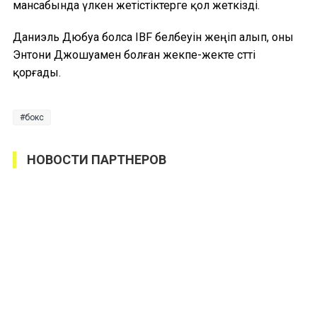
мансабында үлкен жетістіктерге қол жеткізді.
Даниэль Дюбуа болса IBF белбеуін жеңіп алып, оны
Энтони Джошуамен болған жекпе-жекте сәтті
қорғады.
бокс
НОВОСТИ ПАРТНЕРОВ