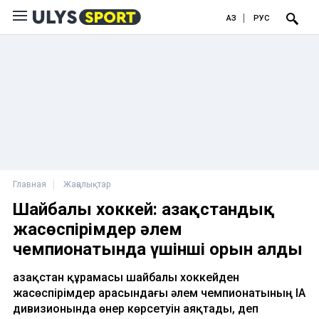
ҚАЗ
РУС
Главная
Жаңалықтар
Шайбалы хоккей: Қазақстандық
жасөспірімдер әлем
чемпионатында үшінші орын алды
Қазақстан құрамасы шайбалы хоккейден
жасөспірімдер арасындағы әлем чемпионатының ІА
дивизионында өнер көрсетуін аяқтады, деп