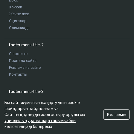
Бокс
Хоккей
Жекпе жек
Оқиғалар
Олимпиада
footer.menu-title-2
О проекте
Правила сайта
Реклама на сайте
Контакты
footer.menu-title-3
Біз сайт жұмысын жақсарту үшін cookie
файлдарын пайдаланамыз.
Келісемін
Сайтты қолдануды жалғастыру арқылы сіз
құпиялылық туралы шарттарымызбен
© 2026. ТОО "Ulys Media Group". Барлық құқық сақталған
келісетініңізді білдіресіз.