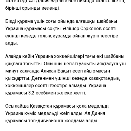
жеңген еді. Ал Дания барлық бес ойында жеңіске жетіп,
бірінші орынды иеленді.
Біздің құрама үшін соңғы ойында алғашқы шайбаны
Украина құрамасы соқты. Әлішер Сәркенов есепті
екінші кезеңде толық құрамда ойнап жүріп теңестіре
алды.
Алайда кейін Украина хоккейшілері тағы екі шайбаны
қақпаға тоғытты. Ойынның негізгі уақыты аяқталуға үш
минут қалғанда Алихан Бақыт есеп айырмасын
қысқартты. Дегенмен үшінші кезеңде қазақстандық
хоккейшілер есепті теңестіре алмады. Украина
құрамасы 3:2 есебімен жеңіске жетті.
Осылайша Қазақстан құрамасы қола медальді,
Украина күміс медальді жеңіп алды. Ал Дания
құрамасы топ-дивизионға жолдама алды.