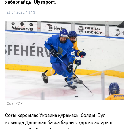
хабарлайды
Ulyssport
.
28.04.2025, 18:13
Фото: ҰОК
Соңғы қарсылас Украина құрамасы болды. Бұл
команда Даниядан басқа барлық қарсыластарын