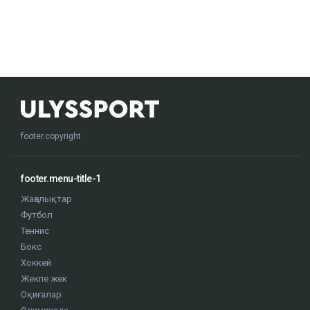
footer.copyright
footer.menu-title-1
Жаңалықтар
Футбол
Теннис
Бокс
Хоккей
Жекпе жек
Оқиғалар