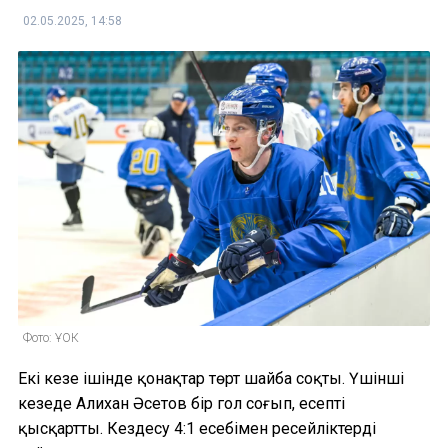
02.05.2025, 14:58
Фото: ҰОК
Екі кезең ішінде қонақтар төрт шайба соқты. Үшінші
кезеңде Алихан Әсетов бір гол соғып, есепті
қысқартты. Кездесу 4:1 есебімен ресейліктердің