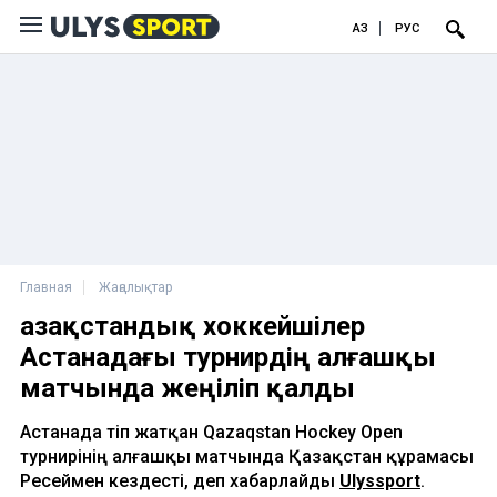
ҚАЗ
РУС
Главная
Жаңалықтар
Қазақстандық хоккейшілер
Астанадағы турнирдің алғашқы
матчында жеңіліп қалды
Астанада өтіп жатқан Qazaqstan Hockey Open
турнирінің алғашқы матчында Қазақстан құрамасы
Ресеймен кездесті, деп хабарлайды
Ulyssport
.