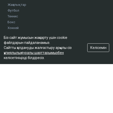
Жаңалықтар
Футбол
Теннис
Бокс
Хоккей
Жекпе жек
Біз сайт жұмысын жақсарту үшін cookie
Оқиғалар
файлдарын пайдаланамыз.
Олимпиада
Келісемін
Сайтты қолдануды жалғастыру арқылы сіз
құпиялылық туралы шарттарымызбен
келісетініңізді білдіресіз.
footer.menu-title-2
О проекте
Правила сайта
Реклама на сайте
Контакты
footer.menu-title-3