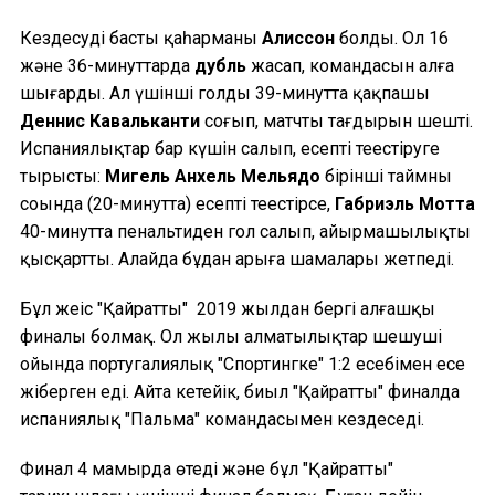
Кездесудің басты қаһарманы
Алиссон
болды. Ол 16
және 36-минуттарда
дубль
жасап, командасын алға
шығарды. Ал үшінші голды 39-минутта қақпашы
Деннис Кавальканти
соғып, матчтың тағдырын шешті.
Испаниялықтар бар күшін салып, есепті теңестіруге
тырысты:
Мигель Анхель Мельядо
бірінші таймның
соңында (20-минутта) есепті теңестірсе,
Габриэль Мотта
40-минутта пенальтиден гол салып, айырмашылықты
қысқартты. Алайда бұдан арыға шамалары жетпеді.
Бұл жеңіс "Қайраттың" 2019 жылдан бергі алғашқы
финалы болмақ. Ол жылы алматылықтар шешуші
ойында португалиялық "Спортингке" 1:2 есебімен есе
жіберген еді. Айта кетейік, биыл "Қайраттың" финалда
испаниялық "Пальма" командасымен кездеседі.
Финал 4 мамырда өтеді және бұл "Қайраттың"