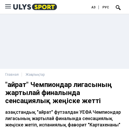
ҚАЗ
РУС
Главная
Жаңалықтар
"Қайрат" Чемпиондар лигасының
жартылай финалында
сенсациялық жеңіске жетті
Қазақстандық "Қайрат" футзалдан УЕФА Чемпиондар
лигасының жартылай финалында сенсациялық
жеңіске жетіп, испаниялық фаворит "Картахенаны"