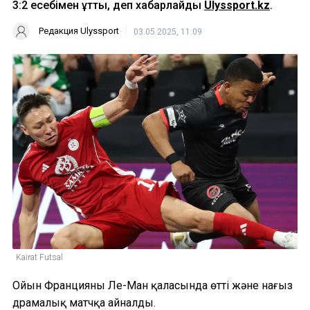
3:2 есебімен ұтты, деп хабарлайды
Ulyssport.kz
.
Редакция Ulyssport
03.05.2025, 11:09
Kairat Futsal
Ойын Францияның Ле-Ман қаласында өтті және нағыз
драмалық матчқа айналды.