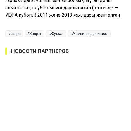
тарихындағы үшінші финал болмақ. Бұған дейін
алматылық клуб Чемпиондар лигасын (ол кезде —
УЕФА кубогы) 2011 және 2013 жылдары жеңіп алған.
спорт
Қайрат
Футзал
Чемпиондар лигасы
НОВОСТИ ПАРТНЕРОВ