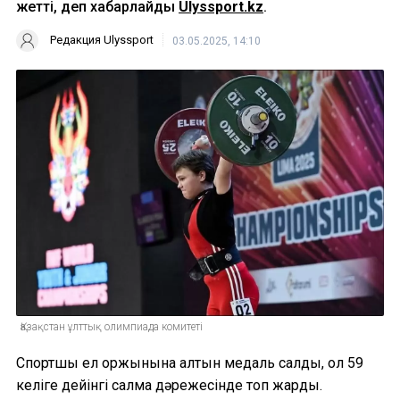
жетті, деп хабарлайды
Ulyssport.kz
.
Редакция Ulyssport
03.05.2025, 14:10
Қазақстан ұлттық олимпиада комитеті
Спортшы ел қоржынына алтын медаль салды, ол 59
келіге дейінгі салмақ дәрежесінде топ жарды.