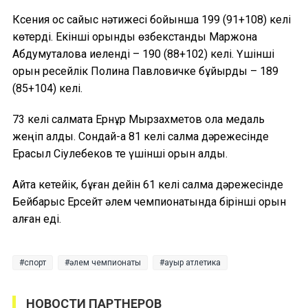
Ксения қос сайыс нәтижесі бойынша 199 (91+108) келі
көтерді. Екінші орынды өзбекстандық Маржона
Абдумуталова иеленді – 190 (88+102) келі. Үшінші
орын ресейлік Полина Павловичке бұйырды – 189
(85+104) келі.
73 келі салмақта Ернұр Мырзахметов қола медаль
жеңіп алды. Сондай-ақ 81 келі салмақ дәрежесінде
Ерасыл Сіулебеков те үшінші орын алды.
Айта кетейік, бұған дейін 61 келі салмақ дәрежесінде
Бейбарыс Ерсейт әлем чемпионатында бірінші орын
алған еді.
спорт
әлем чемпионаты
ауыр атлетика
НОВОСТИ ПАРТНЕРОВ