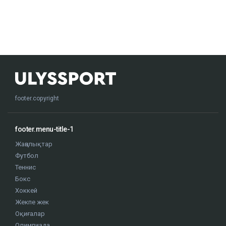
footer.copyright
footer.menu-title-1
Жаңалықтар
Футбол
Теннис
Бокс
Хоккей
Жекпе жек
Оқиғалар
Олимпиада