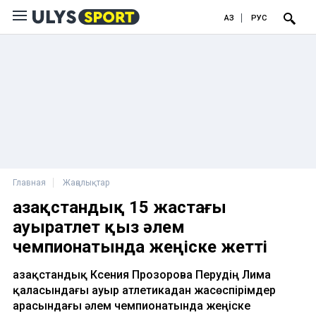
ҚАЗ
РУС
Главная
Жаңалықтар
Қазақстандық 15 жастағы
ауыратлет қыз әлем
чемпионатында жеңіске жетті
Қазақстандық Ксения Прозорова Перудің Лима
қаласындағы ауыр атлетикадан жасөспірімдер
арасындағы әлем чемпионатында жеңіске