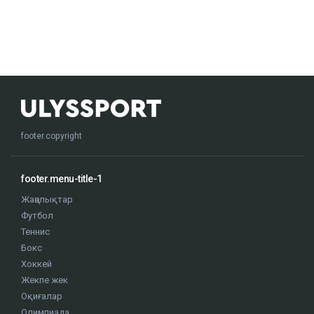
footer.copyright
footer.menu-title-1
Жаңалықтар
Футбол
Теннис
Бокс
Хоккей
Жекпе жек
Оқиғалар
Олимпиада