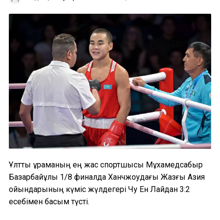
Ұлттық құраманың ең жас спортшысы Мұхамедсабыр
Базарбайұлы 1/8 финалда Ханчжоудағы Жазғы Азия
ойындарының күміс жүлдегері Чу Ен Лайдан 3:2
есебімен басым түсті.