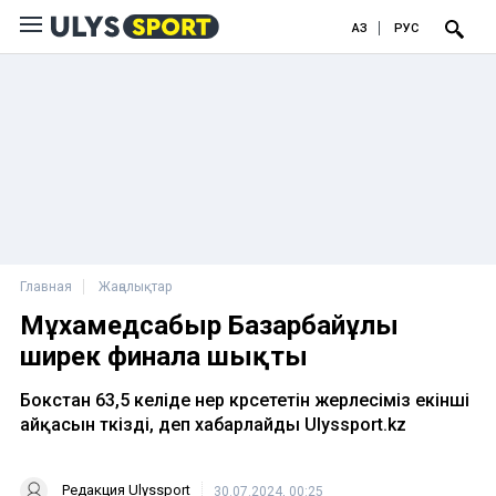
ҚАЗ
РУС
Главная
Жаңалықтар
Мұхамедсабыр Базарбайұлы
ширек финалға шықты
Бокстан 63,5 келіде өнер көрсететін жерлесіміз екінші
айқасын өткізді, деп хабарлайды Ulyssport.kz
Редакция Ulyssport
30.07.2024, 00:25