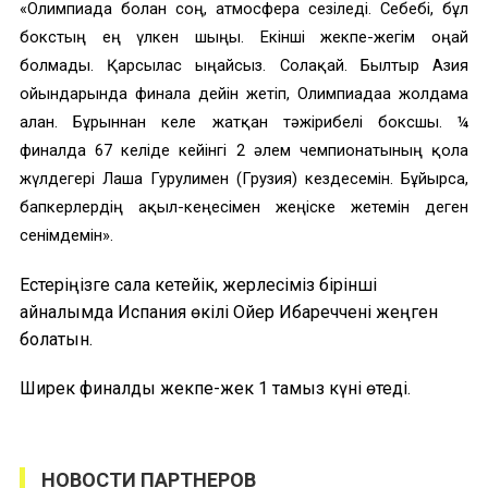
«Олимпиада болған соң, атмосфера сезіледі. Себебі, бұл
бокстың ең үлкен шыңы. Екінші жекпе-жегім оңай
болмады. Қарсылас ыңғайсыз. Солақай. Былтыр Азия
ойындарында финалға дейін жетіп, Олимпиадаға жолдама
алған. Бұрыннан келе жатқан тәжірибелі боксшы. ¼
финалда 67 келіде кейінгі 2 әлем чемпионатының қола
жүлдегері Лаша Гурулимен (Грузия) кездесемін. Бұйырса,
бапкерлердің ақыл-кеңесімен жеңіске жетемін деген
сенімдемін».
Естеріңізге сала кетейік, жерлесіміз бірінші
айналымда Испания өкілі Ойер Ибареччені жеңген
болатын.
Ширек финалдық жекпе-жек 1 тамыз күні өтеді.
НОВОСТИ ПАРТНЕРОВ