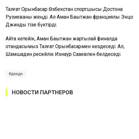
Талғат Орынбасар Өзбекстан спортшысы Достона
Рузиеваны жеңді. Ал Аман Бақытжан франциялық Энцо
Джинды тізе бүктірді.
Айта кетейік, Аман Бақытжан жартылай финалда
отандасымыз Талғат Орынбасармен кездеседі. Ал,
Шамшадин ресейлік Изнаур Сааевпен белдеседі.
дзюдо
НОВОСТИ ПАРТНЕРОВ