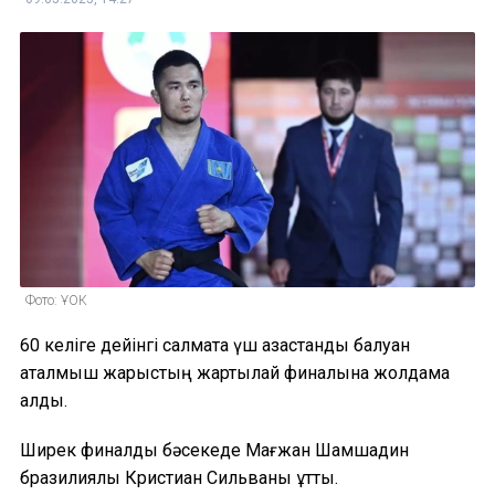
Фото: ҰОК
60 келіге дейінгі салмақта үш қазақстандық балуан
аталмыш жарыстың жартылай финалына жолдама
алды.
Ширек финалдық бәсекеде Мағжан Шамшадин
бразилиялық Кристиан Сильваны ұтты.