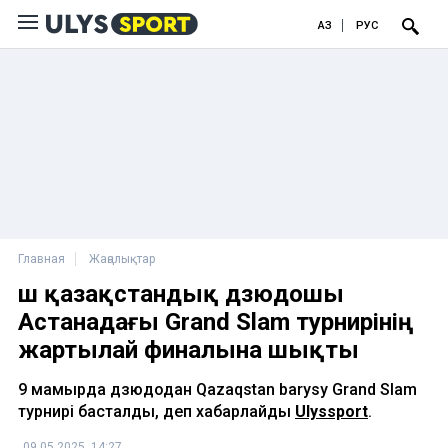
ҚАЗ
РУС
Главная
Жаңалықтар
Үш қазақстандық дзюдошы
Астанадағы Grand Slam турнирінің
жартылай финалына шықты
9 мамырда дзюдодан Qazaqstan barysy Grand Slam
турнирі басталды, деп хабарлайды
Ulyssport
.
09.05.2025, 14:27