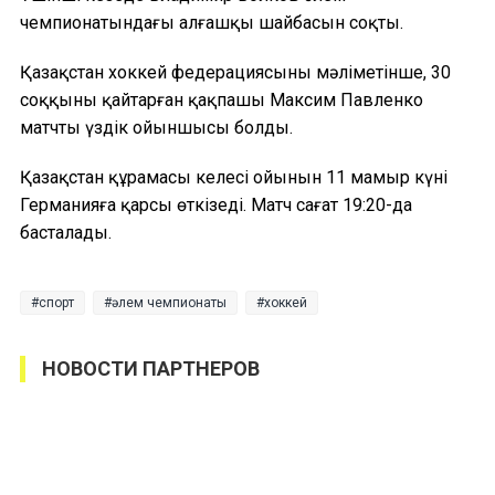
чемпионатындағы алғашқы шайбасын соқты.
Қазақстан хоккей федерациясының мәліметінше, 30
соққыны қайтарған қақпашы Максим Павленко
матчтың үздік ойыншысы болды.
Қазақстан құрамасы келесі ойынын 11 мамыр күні
Германияға қарсы өткізеді. Матч сағат 19:20-да
басталады.
спорт
әлем чемпионаты
хоккей
НОВОСТИ ПАРТНЕРОВ