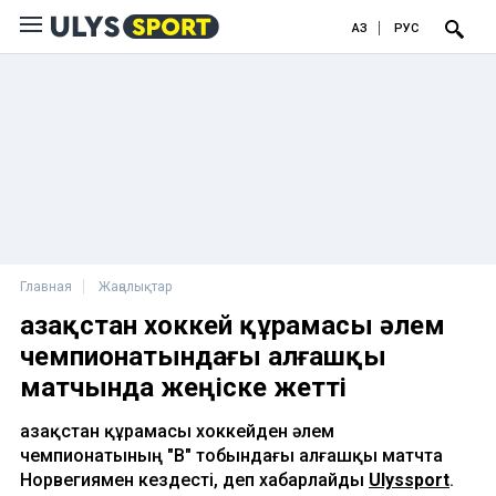
ҚАЗ
РУС
Главная
Жаңалықтар
Қазақстан хоккей құрамасы әлем
чемпионатындағы алғашқы
матчында жеңіске жетті
Қазақстан құрамасы хоккейден әлем
чемпионатының "B" тобындағы алғашқы матчта
Норвегиямен кездесті, деп хабарлайды
Ulyssport
.