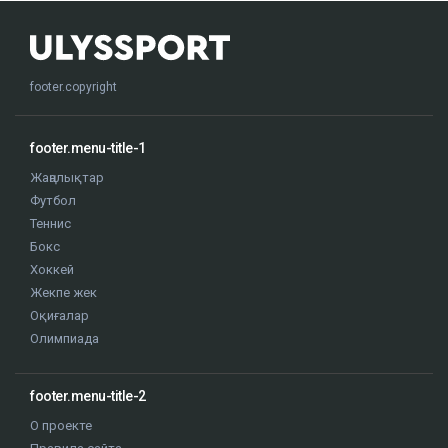
footer.copyright
footer.menu-title-1
Жаңалықтар
Футбол
Теннис
Бокс
Хоккей
Жекпе жек
Оқиғалар
Олимпиада
footer.menu-title-2
О проекте