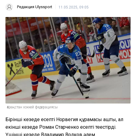
Редакция Ulyssport
11.05.2025, 09:05
Қазақстан хоккей федерациясы
Бірінші кезеңде есепті Норвегия құрамасы ашты, ал
екінші кезеңде Роман Старченко есепті теңестірді.
Үшінші кезеңде Владимир Волков әлем