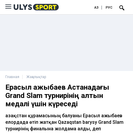
ҚАЗ
РУС
Главная
Жаңалықтар
Ерасыл Қажыбаев Астанадағы
Grand Slam турнирінің алтын
медалі үшін күреседі
Қазақстан құрамасының балуаны Ерасыл Қажыбаев
елордада өтіп жатқан Qazaqstan barysy Grand Slam
турнирінің финалына жолдама алды, деп