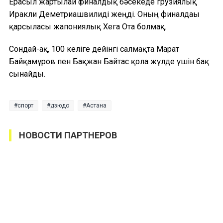
Ерасыл жартылай финалдық бәсекеде грузиялық
Иракли Деметриашвилиді жеңді. Оның финалдағы
қарсыласы жапониялық Хега Ота болмақ.
Сондай-ақ, 100 келіге дейінгі салмақта Марат
Байқамұров пен Бақжан Байтас қола жүлде үшін бақ
сынайды.
спорт
дзюдо
Астана
НОВОСТИ ПАРТНЕРОВ