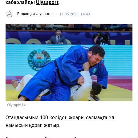
хабарлайды
Ulyssport
.
Редакция Ulyssport
11.05.2025, 14:40
Olympic.kz
Отандасымыз 100 келіден жоғары салмақта ел
намысын қорғап жатыр.