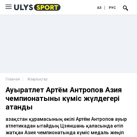
ҚАЗ
РУС
Главная
Жаңалықтар
Ауыратлет Артём Антропов Азия
чемпионатының күміс жүлдегері
атанды
Қазақстан құрамасының өкілі Артём Антропов ауыр
атлетикадан Қытайдың Цзяншань қаласында өтіп
жатқан Азия чемпионатында күміс медаль жеңіп