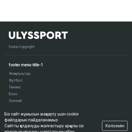
footer.copyright
footer.menu-title-1
Жаңалықтар
Футбол
Теннис
Бокс
Хоккей
Жекпе жек
Біз сайт жұмысын жақсарту үшін cookie
Оқиғалар
файлдарын пайдаланамыз.
Олимпиада
Келісемін
Сайтты қолдануды жалғастыру арқылы сіз
құпиялылық туралы шарттарымызбен