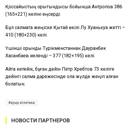
Қоссайыстың қорытындысы бойынша Антропов 386
(165+221) келіні еңсерді.
Бұл салмақта жеңіске Қытай өкілі Лу Хуаньхуа жетті –
410 (180+230) келі.
Үшінші орынды Түрікменстаннан Дауранбек
Хасанбаев иеленді – 377 (182+195) келі.
Айта кетейік, бұған дейін Пётр Хребтов 73 келіге
дейінгі салмақ дәрежесінде қола жүлде жеңіп алған
болатын.
ауыр атлетика
НОВОСТИ ПАРТНЕРОВ