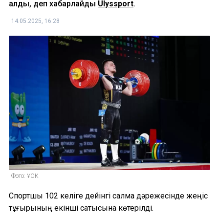
алды, деп хабарлайды
Ulyssport
.
14.05.2025, 16:28
Фото: ҰОК
Спортшы 102 келіге дейінгі салмақ дәрежесінде жеңіс
тұғырының екінші сатысына көтерілді.