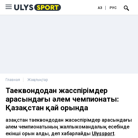
ҚАЗ
РУС
Главная
Жаңалықтар
Таеквондодан жасөспірімдер
арасындағы әлем чемпионаты:
Қазақстан қай орында
Қазақстан таеквондодан жасөспірімдер арасындағы
әлем чемпионатының жалпыкомандалық есебінде
екінші орын алды, деп хабарлайды
Ulyssport
.