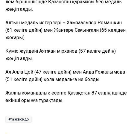
Әлем біріншілігінде Қазақстан құрамасы бес медаль
жеңіп алды.
Алтын медаль иегерлері – Хамзаальпер Ромашкин
(61 келіге дейін) мен Жантөре Сағынғали (65 келіден
жоғары).
Күміс жүлдені Аятжан Әмірханов (57 келіге дейін)
жеңіп алды.
Ал Алла Цой (47 келіге дейін) мен Аида Ғожалымова
(51 келіге дейін) қола медальға ие болды.
Жалпыкомандалық есепте Қазақстан 87 елдің ішінде
екінші орынға тұрақтады.
таэквондо