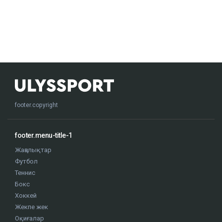
footer.copyright
footer.menu-title-1
Жаңалықтар
Футбол
Теннис
Бокс
Хоккей
Жекпе жек
Оқиғалар