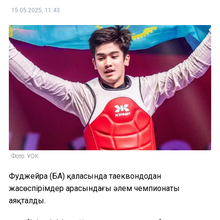
15.05.2025, 11:43
Фото: ҰОК
Фуджейра (БАӘ) қаласында таеквондодан
жасөспірімдер арасындағы әлем чемпионаты
аяқталды.