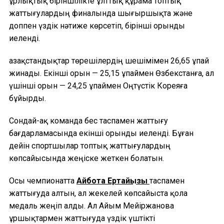
Құрлықтық біріншілікте ұлттық құрама топтық
жаттығулардың финалында шығыршықта және
доппен үздік нәтиже көрсетіп, бірінші орынды
иеленді.
Қазақстандықтар төрешілердің шешімімен 26,65 ұпай
жинады. Екінші орын — 25,15 ұпаймен Өзбекстанға, ал
үшінші орын — 24,25 ұпаймен Оңтүстік Кореяға
бұйырды.
Сондай-ақ команда бес таспамен жаттығу
бағдарламасында екінші орынды иеленді. Бұған
дейін спортшылар топтық жаттығулардың
көпсайысында жеңіске жеткен болатын.
Осы чемпионатта
Айбота Ертайқызы
таспамен
жаттығуда алтын, ал жекелей көпсайыста қола
медаль жеңіп алды. Ал Айым Мейіржанова
ұршықтармен жаттығуда үздік үштікті