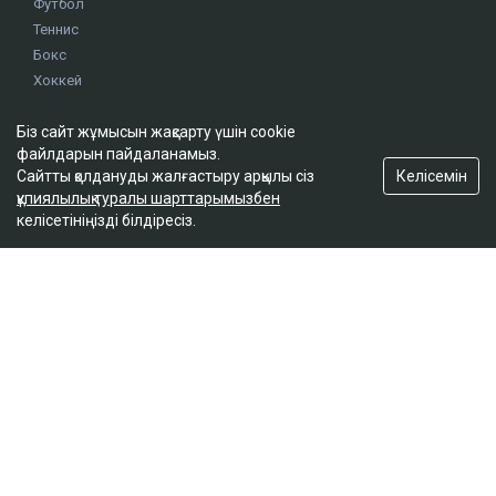
Футбол
Теннис
Бокс
Хоккей
Жекпе жек
Оқиғалар
Біз сайт жұмысын жақсарту үшін cookie
файлдарын пайдаланамыз.
Олимпиада
Келісемін
Сайтты қолдануды жалғастыру арқылы сіз
құпиялылық туралы шарттарымызбен
footer.menu-title-2
келісетініңізді білдіресіз.
О проекте
Правила сайта
Реклама на сайте
Контакты
footer.menu-title-3