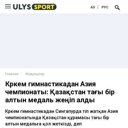
ҚАЗ
РУС
Главная
Жаңалықтар
Көркем гимнастикадан Азия
чемпионаты: Қазақстан тағы бір
алтын медаль жеңіп алды
Көркем гимнастикадан Сингапурда өтіп жатқан Азия
чемпионатында Қазақстан құрамасы тағы бір
алтын медальға қол жеткізді, деп