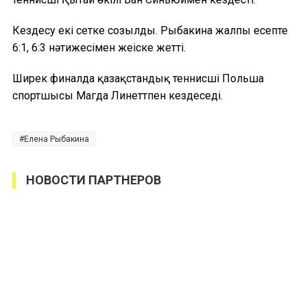
Кездесу екі сетке созылды. Рыбакина жалпы есепте
6:1, 6:3 нәтижесімен жеңіске жетті.
Ширек финалда қазақстандық теннисші Польша
спортшысы Магда Линеттпен кездеседі.
Елена Рыбакина
НОВОСТИ ПАРТНЕРОВ