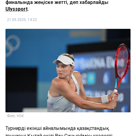
финалында жеңіске жетті, деп хабарлайды
Ulyssport
.
21.05.2025, 14:22
Фото: ҰОК
Турнирдің екінші айналымында қазақстандық
теннисші Қытай өкілі Ван Синьюймен кездесті.