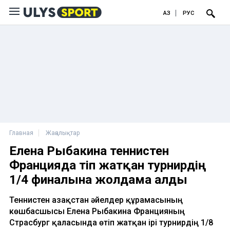
ҚАЗ
РУС
Главная
Жаңалықтар
Елена Рыбакина теннистен
Францияда өтіп жатқан турнирдің
1/4 финалына жолдама алды
Теннистен Қазақстан әйелдер құрамасының
көшбасшысы Елена Рыбакина Францияның
Страсбург қаласында өтіп жатқан ірі турнирдің 1/8