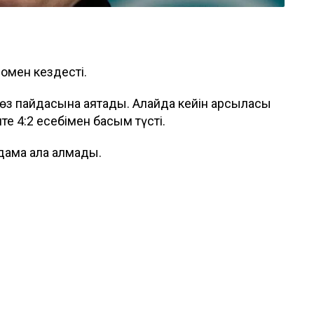
омен кездесті.
 өз пайдасына аяқтады. Алайда кейін қарсыласы
те 4:2 есебімен басым түсті.
дама ала алмады.