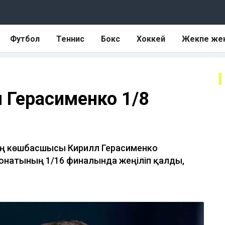
Футбол
Теннис
Бокс
Хоккей
Жекпе же
л Герасименко 1/8
ы
ның көшбасшысы Кирилл Герасименко
ионатының 1/16 финалында жеңіліп қалды,