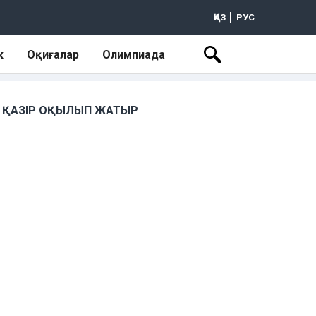
ҚАЗ
РУС
к
Оқиғалар
Олимпиада
ҚАЗІР ОҚЫЛЫП ЖАТЫР