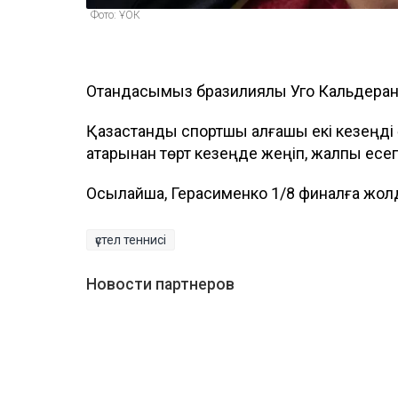
Фото: ҰОК
Отандасымыз бразилиялық Уго Кальдеран
Қазақстандық спортшы алғашқы екі кезеңді
қатарынан төрт кезеңде жеңіп, жалпы есеп
Осылайша, Герасименко 1/8 финалға жол
үстел теннисі
Новости партнеров