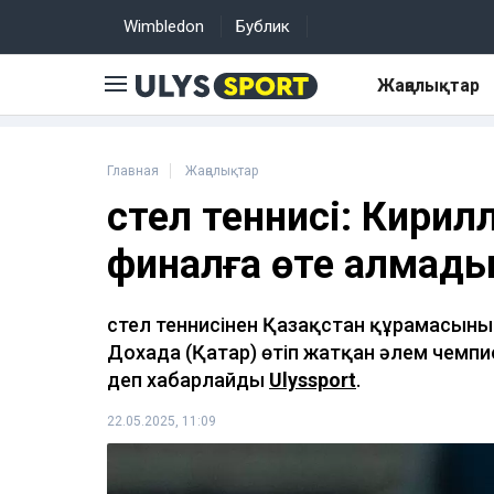
Wimbledon
Бублик
Жаңалықтар
Главная
Жаңалықтар
Үстел теннисі: Кирил
финалға өте алмад
Үстел теннисінен Қазақстан құрамасы
Дохада (Қатар) өтіп жатқан әлем чемп
деп хабарлайды
Ulyssport
.
22.05.2025, 11:09