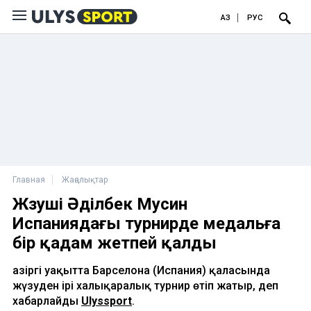
ҚАЗ
РУС
Главная
Жаңалықтар
Жүзуші Әділбек Мусин
Испаниядағы турнирде медальға
бір қадам жетпей қалды
Қазіргі уақытта Барселона (Испания) қаласында
жүзуден ірі халықаралық турнир өтіп жатыр, деп
хабарлайды
Ulyssport
.