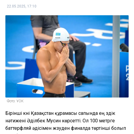
22.05.2025, 17:10
Фото: ҰОК
Бірінші күні Қазақстан құрамасы сапында ең үздік
нәтижені Әділбек Мусин көрсетті. Ол 100 метрге
баттерфляй әдісімен жүзуден финалда төртінші болып