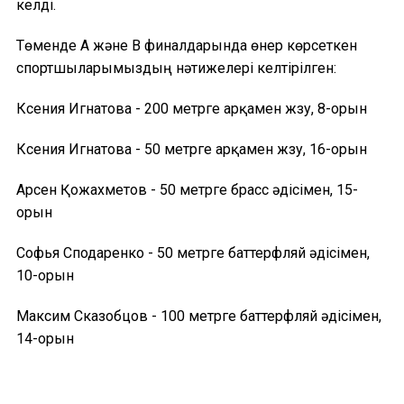
келді.
Төменде А және В финалдарында өнер көрсеткен
спортшыларымыздың нәтижелері келтірілген:
Ксения Игнатова - 200 метрге арқамен жүзу, 8-орын
Ксения Игнатова - 50 метрге арқамен жүзу, 16-орын
Арсен Қожахметов - 50 метрге брасс әдісімен, 15-
орын
Софья Сподаренко - 50 метрге баттерфляй әдісімен,
10-орын
Максим Сказобцов - 100 метрге баттерфляй әдісімен,
14-орын