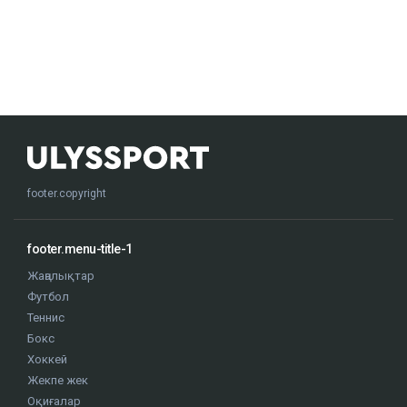
footer.copyright
footer.menu-title-1
Жаңалықтар
Футбол
Теннис
Бокс
Хоккей
Жекпе жек
Оқиғалар