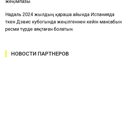
жеңімпазы.
Надаль 2024 жылдың қараша айында Испанияда
өткен Дэвис кубогында жеңілгеннен кейін мансабын
ресми түрде аяқтаған болатын.
НОВОСТИ ПАРТНЕРОВ