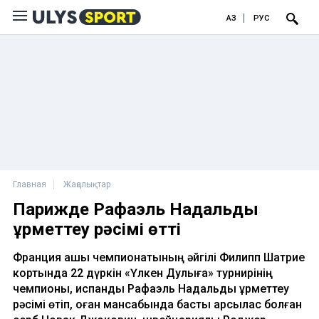
ҚАЗ
РУС
Главная
Жаңалықтар
Парижде Рафаэль Надальды
құрметтеу рәсімі өтті
Франция ашық чемпионатының әйгілі Филипп Шатрие
кортында 22 дүркін «Үлкен Дулыға» турнирінің
чемпионы, испандық Рафаэль Надальды құрметтеу
рәсімі өтіп, оған мансабында басты қарсылас болған