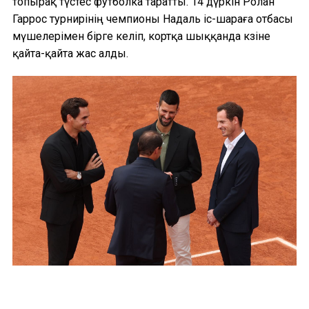
топырақ түстес футболка таратты. 14 дүркін Ролан
Гаррос турнирінің чемпионы Надаль іс-шараға отбасы
мүшелерімен бірге келіп, кортқа шыққанда көзіне
қайта-қайта жас алды.