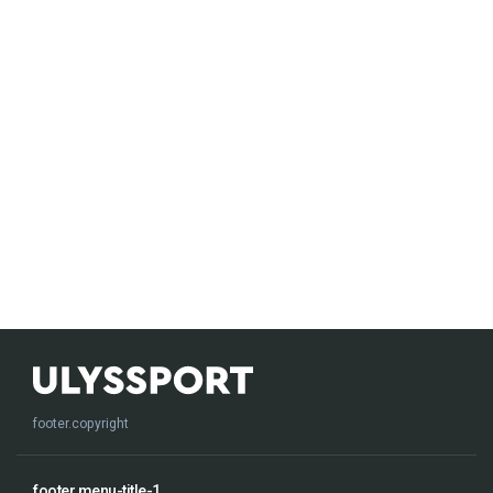
footer.copyright
footer.menu-title-1