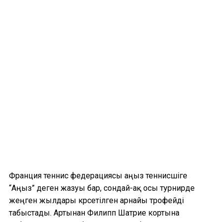
Франция теннис федерациясы аңыз теннисшіге
“Аңыз” деген жазуы бар, сондай-ақ осы турнирде
жеңген жылдары көрсетілген арнайы трофейді
табыстады. Артынан Филипп Шатрие кортына