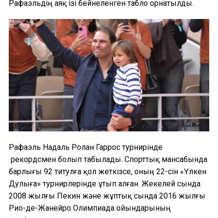
Рафаэльдің аяқ ізі бейнеленген табло орнатылды.
Рафаэль Надаль Ролан Гаррос турнирінде
рекордсмен болып табылады. Спорттық мансабында
барлығы 92 титулға қол жеткізсе, оның 22-сін «Үлкен
Дулыға» турнирлерінде ұтып алған. Жекелей сында
2008 жылғы Пекин және жұптық сында 2016 жылғы
Рио-де-Жанейро Олимпиада ойындарының