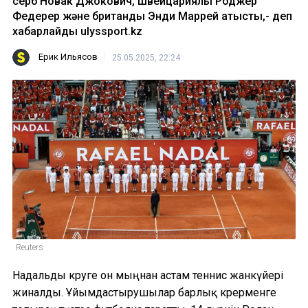
серб Новак Джокович, швейцариялық Роджер
Федерер және британдық Энди Маррей қатысты,- деп
хабарлайды ulyssport.kz
Ерик Ильясов
25.05.2025, 22:24
Reuters
Надальды көруге он мыңнан астам теннис жанкүйері
жиналды. Ұйымдастырушылар барлық көрерменге