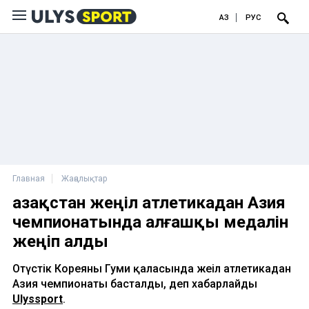
ҚАЗ
РУС
Главная
Жаңалықтар
Қазақстан жеңіл атлетикадан Азия
чемпионатында алғашқы медалін
жеңіп алды
Оңтүстік Кореяның Гуми қаласында жеңіл атлетикадан
Азия чемпионаты басталды, деп хабарлайды
Ulyssport
.