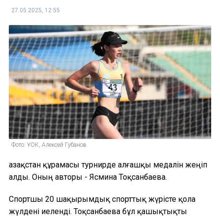
27.05.2025, 12:55
Фото: ҰОК, Алексей Губанов.
Қазақстан құрамасы турнирде алғашқы медалін жеңіп
алды. Оның авторы - Ясмина Тоқсанбаева.
Спортшы 20 шақырымдық спорттық жүрісте қола
жүлдені иеленді. Тоқсанбаева бұл қашықтықты