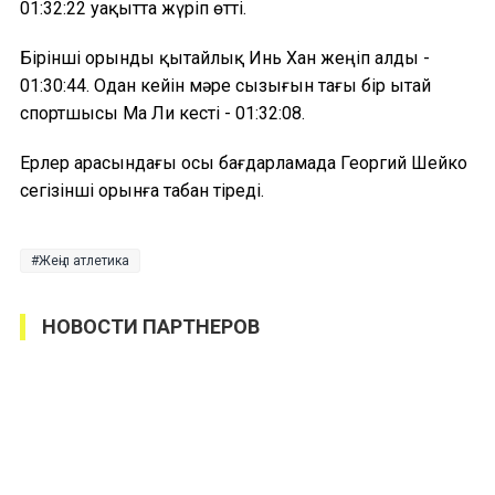
01:32:22 уақытта жүріп өтті.
Бірінші орынды қытайлық Инь Хан жеңіп алды -
01:30:44. Одан кейін мәре сызығын тағы бір Қытай
спортшысы Ма Ли кесті - 01:32:08.
Ерлер арасындағы осы бағдарламада Георгий Шейко
сегізінші орынға табан тіреді.
Жеңіл атлетика
НОВОСТИ ПАРТНЕРОВ