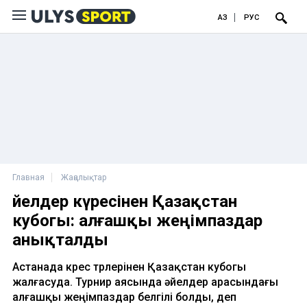
ҚАЗ
РУС
Главная
Жаңалықтар
Әйелдер күресінен Қазақстан
кубогы: алғашқы жеңімпаздар
анықталды
Астанада күрес түрлерінен Қазақстан кубогы
жалғасуда. Турнир аясында әйелдер арасындағы
алғашқы жеңімпаздар белгілі болды, деп