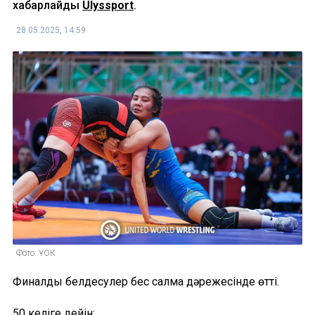
хабарлайды
Ulyssport
.
28.05.2025, 14:59
Фото: ҰОК
Финалдық белдесулер бес салмақ дәрежесінде өтті.
50 келіге дейін: