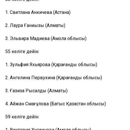
1. Светлана Анкичева (Астана)
2. Лаура Ғаниқызы (Алматы)
3. Эльвира Мадиева (Ақмола облысы)
55 келіге дейін:
1. Зульфия Яхьярова (Қарағанды облысы)
2. Ангелина Первухина (Қарағанды облысы)
3. Ғазиза Рысалды (Алматы)
4. Айжан Смағұлова (Батыс Қазақстан облысы)
59 келіге дейін:
1. Виктория Хусаинова (Ақмола облысы)