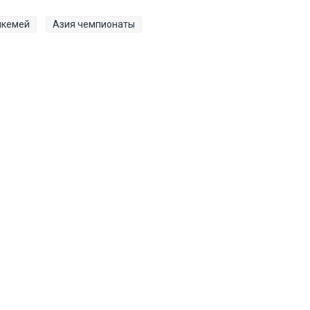
пкемей
Азия чемпионаты