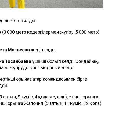
даль жеңіп алды.
о
(3 000 метр кедергілермен жүгіру, 5 000 метр)
ета Матвеева
жеңіп алды.
а Тоқсанбаева
үшінші болып келді. Сондай-ақ,
мен жүгіруде қола медаль иеленді.
өртінші орынға Қатар командасымен бірге
дей.
алтын, 9 күміс, 4 қола медаль), екінші орынға
шінші орынға Жапония (5 алтын, 11 күміс, 12 қола)