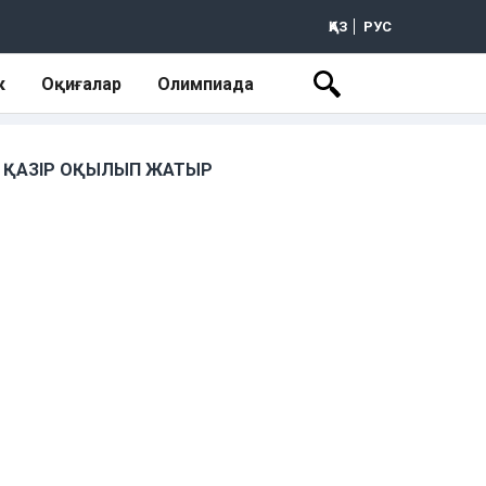
ҚАЗ
РУС
к
Оқиғалар
Олимпиада
ҚАЗІР ОҚЫЛЫП ЖАТЫР