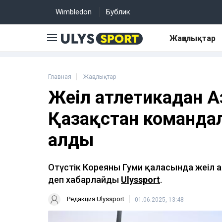
Wimbledon
Бублик
Жаңалықтар
Главная
Жаңалықтар
Жеңіл атлетикадан 
Қазақстан команда
алды
Оңтүстік Кореяның Гуми қаласында жеңі
деп хабарлайды
Ulyssport
.
Редакция Ulyssport
01.06.2025, 13:48