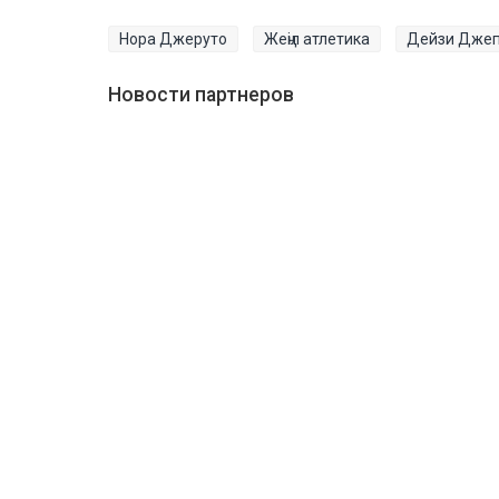
Нора Джеруто
Жеңіл атлетика
Дейзи Дже
Новости партнеров