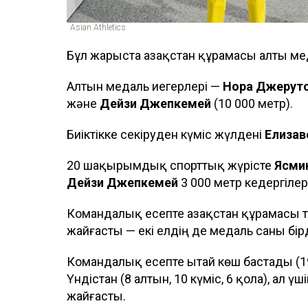
Asian Athletics
Бұл жарыста Қазақстан құрамасы алты ме
Алтын медаль иегерлері —
Нора Джерут
және
Дейзи Джепкемей
(10 000 метр).
Биіктікке секіруден күміс жүлдені
Елизав
20 шақырымдық спорттық жүрісте
Ясмин
Дейзи Джепкемей
3 000 метр кедергілер
Командалық есепте Қазақстан құрамасы т
жайғасты — екі елдің де медаль саны бір
Командалық есепте Қытай көш бастады (19 
Үндістан (8 алтын, 10 күміс, 6 қола), ал ү
жайғасты.