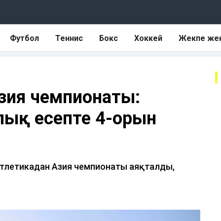
Футбол
Теннис
Бокс
Хоккей
Жекпе же
Азия чемпионаты:
лық есепте 4-орын
л атлетикадан Азия чемпионаты аяқталды,