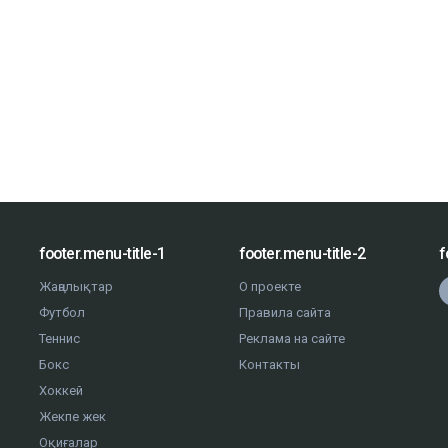
footer.menu-title-1
footer.menu-title-2
f
Жаңалықтар
О проекте
Футбол
Правила сайта
Теннис
Реклама на сайте
Бокс
Контакты
Хоккей
Жекпе жек
Оқиғалар