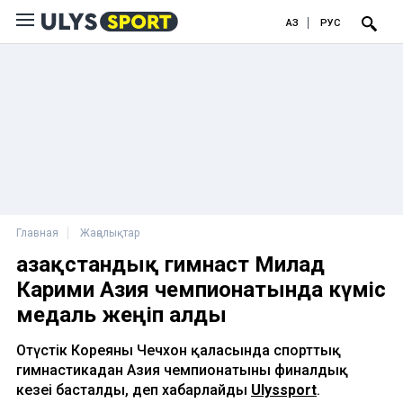
ҚАЗ
РУС
Главная
Жаңалықтар
Қазақстандық гимнаст Милад
Карими Азия чемпионатында күміс
медаль жеңіп алды
Оңтүстік Кореяның Чечхон қаласында спорттық
гимнастикадан Азия чемпионатының финалдық
кезеңі басталды, деп хабарлайды
Ulyssport
.