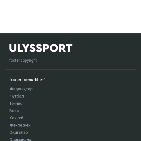
footer.copyright
footer.menu-title-1
Жаңалықтар
Футбол
Теннис
Бокс
Хоккей
Жекпе жек
Оқиғалар
Олимпиада