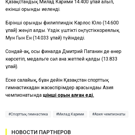
Қазақстандық Милад Карими 14.400 ұпай алып,
екінші орынды иеленді.
Бірінші орынды филиппиндік Карлос Юло (14.600
ұпай) жеңіп алды. Үздік үштікті оңтүстіккореялық
Мун Гын Ён (14.033 ұпай) түйіндеді.
Сондай-ақ, осы финалда Дмитрий Патанин де өнер
көрсетіп, медальге сәл ғана жетпей қалды (13.833
ұпай).
Еске салайық, бұған дейін Қазақстан спорттық
гимнастикадан жасөспірімдер арасындағы Азия
чемпионатында
үшінші орын алған еді.
Спорттық гимнастика
Милад Карими
Азия чемпионаты
НОВОСТИ ПАРТНЕРОВ