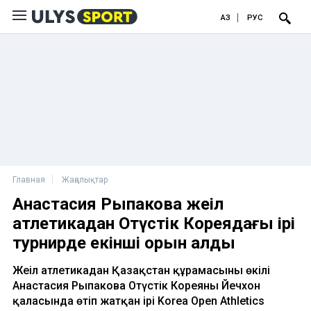
ҚАЗ
РУС
Главная
Жаңалықтар
Анастасия Рыпакова жеңіл
атлетикадан Оңтүстік Кореядағы ірі
турнирде екінші орын алды
Жеңіл атлетикадан Қазақстан құрамасының өкілі
Анастасия Рыпакова Оңтүстік Кореяның Йечхон
қаласында өтіп жатқан ірі Korea Open Athletics