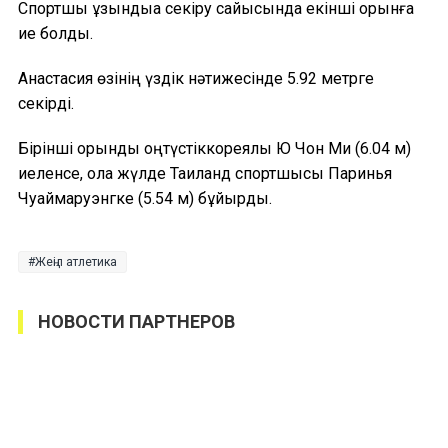
Спортшы ұзындыққа секіру сайысында екінші орынға
ие болды.
Анастасия өзінің үздік нәтижесінде 5.92 метрге
секірді.
Бірінші орынды оңтүстіккореялық Ю Чон Ми (6.04 м)
иеленсе, қола жүлде Таиланд спортшысы Паринья
Чуаймаруэнгке (5.54 м) бұйырды.
Жеңіл атлетика
НОВОСТИ ПАРТНЕРОВ