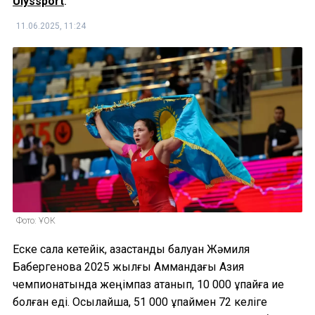
Ulyssport
.
11.06.2025, 11:24
Фото: ҰОК
Еске сала кетейік, қазақстандық балуан Жәмиля
Бақбергенова 2025 жылғы Аммандағы Азия
чемпионатында жеңімпаз атанып, 10 000 ұпайға ие
болған еді. Осылайша, 51 000 ұпаймен 72 келіге