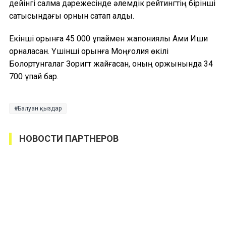
дейінгі салмақ дәрежесінде әлемдік рейтингтің бірінші
сатысындағы орнын сақтап қалды.
Екінші орынға 45 000 ұпаймен жапониялық Ами Иши
орналасқан. Үшінші орынға Моңғолия өкілі
Болортунгалаг Зоригт жайғасқан, оның қоржынында 34
700 ұпай бар.
Балуан қыздар
НОВОСТИ ПАРТНЕРОВ