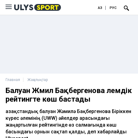
ҚАЗ
РУС
Главная
Жаңалықтар
Балуан Жәмилә Бақбергенова әлемдік
рейтингте көш бастады
Қазақстандық балуан Жәмилә Бақбергенова Біріккен
күрес әлемінің (UWW) әйелдер арасындағы
жаңартылған рейтингінде өз салмағында көш
басындағы орнын сақтап қалды, деп хабарлайды