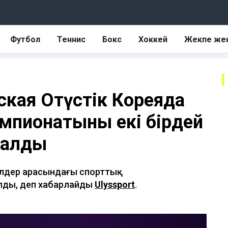
Футбол
Теннис
Бокс
Хоккей
Жекпе же
кая Оңтүстік Кореяда
мпионатының екі бірдей
 алды
йелдер арасындағы спорттық
лды, деп хабарлайды
Ulyssport
.