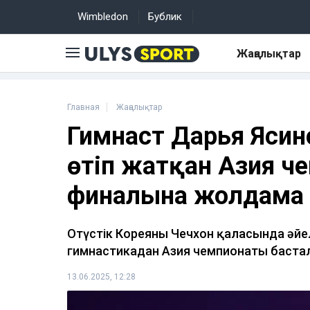
Wimbledon
Бублик
Жаңалықтар
Главная
Жаңалықтар
Гимнаст Дарья Ясинс
өтіп жатқан Азия че
финалына жолдама
Оңтүстік Кореяның Чечхон қаласында ә
гимнастикадан Азия чемпионаты баста
13.06.2025, 12:28