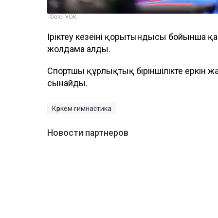
Фото: ҰОК
Іріктеу кезеңінің қорытындысы бойынша қ
жолдама алды.
Спортшы құрлықтық біріншілікте еркін ж
сынайды.
Көркем гимнастика
Новости партнеров