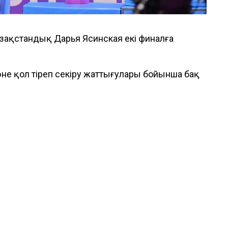
азақстандық Дарья Ясинская екі финалға
әне қол тіреп секіру жаттығулары бойынша бақ