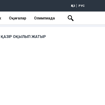
ҚАЗ
РУС
к
Оқиғалар
Олимпиада
ҚАЗІР ОҚЫЛЫП ЖАТЫР