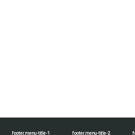
footer.menu-title-1
footer.menu-title-2
f