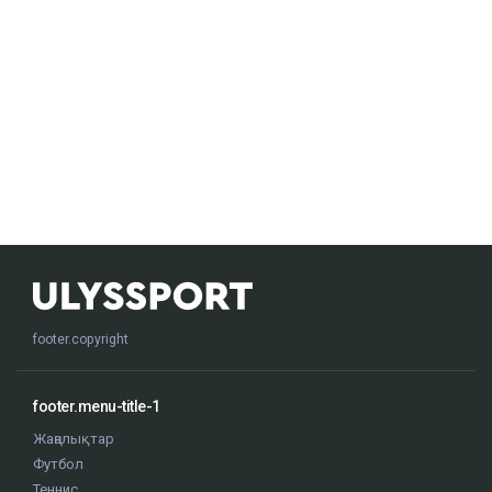
footer.copyright
footer.menu-title-1
Жаңалықтар
Футбол
Теннис