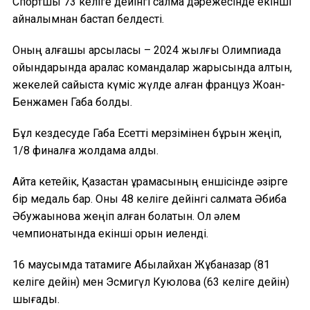
Спортшы 73 келіге дейінгі салмақ дәрежесінде екінші
айналымнан бастап белдесті.
Оның алғашқы қарсыласы – 2024 жылғы Олимпиада
ойындарында аралас командалар жарысында алтын,
жекелей сайыста күміс жүлде алған француз Жоан-
Бенжамен Габа болды.
Бұл кездесуде Габа Есетті мерзімінен бұрын жеңіп,
1/8 финалға жолдама алды.
Айта кетейік, Қазақстан құрамасының еншісінде әзірге
бір медаль бар. Оны 48 келіге дейінгі салмақта Әбиба
Әбужақынова жеңіп алған болатын. Ол әлем
чемпионатында екінші орын иеленді.
16 маусымда татамиге Абылайхан Жұбаназар (81
келіге дейін) мен Эсмигүл Куюлова (63 келіге дейін)
шығады.