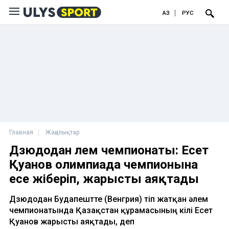
ҚАЗ
РУС
Главная
Жаңалықтар
Дзюдодан әлем чемпионаты: Есет
Қуанов олимпиада чемпионына
есе жіберіп, жарысты аяқтады
Дзюдодан Будапештте (Венгрия) өтіп жатқан әлем
чемпионатында Қазақстан құрамасының өкілі Есет
Қуанов жарысты аяқтады, деп