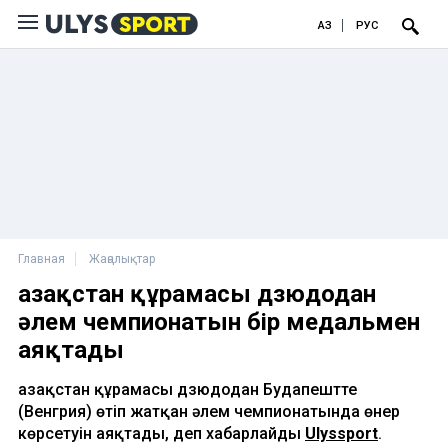
ҚАЗ
РУС
Главная
Жаңалықтар
Қазақстан құрамасы дзюдодан
әлем чемпионатын бір медальмен
аяқтады
Қазақстан құрамасы дзюдодан Будапештте
(Венгрия) өтіп жатқан әлем чемпионатында өнер
көрсетуін аяқтады, деп хабарлайды
Ulyssport
.