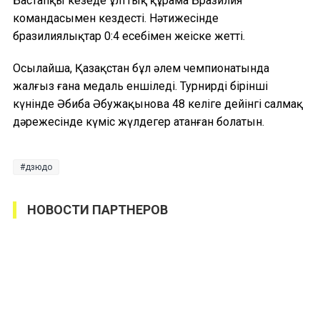
Бастапқы кезеңде ұлттық құрама Бразилия
командасымен кездесті. Нәтижесінде
бразилиялықтар 0:4 есебімен жеңіске жетті.
Осылайша, Қазақстан бұл әлем чемпионатында
жалғыз ғана медаль еншіледі. Турнирдің бірінші
күнінде Әбиба Әбужақынова 48 келіге дейінгі салмақ
дәрежесінде күміс жүлдегер атанған болатын.
дзюдо
НОВОСТИ ПАРТНЕРОВ