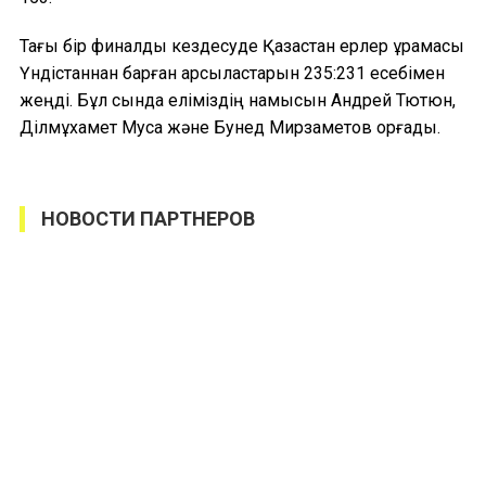
Тағы бір финалдық кездесуде Қазақстан ерлер құрамасы
Үндістаннан барған қарсыластарын 235:231 есебімен
жеңді. Бұл сында еліміздің намысын Андрей Тютюн,
Ділмұхамет Муса және Бунед Мирзаметов қорғады.
НОВОСТИ ПАРТНЕРОВ