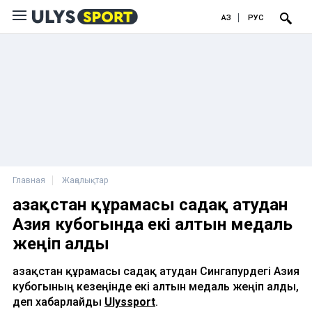
ҚАЗ
РУС
Главная
Жаңалықтар
Қазақстан құрамасы садақ атудан
Азия кубогында екі алтын медаль
жеңіп алды
Қазақстан құрамасы садақ атудан Сингапурдегі Азия
кубогының кезеңінде екі алтын медаль жеңіп алды,
деп хабарлайды
Ulyssport
.