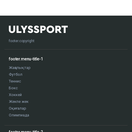
footer.copyright
footer.menu-title-1
Жаңалықтар
Футбол
Теннис
Бокс
Хоккей
Жекпе жек
Оқиғалар
Олимпиада
footer.menu-title-2