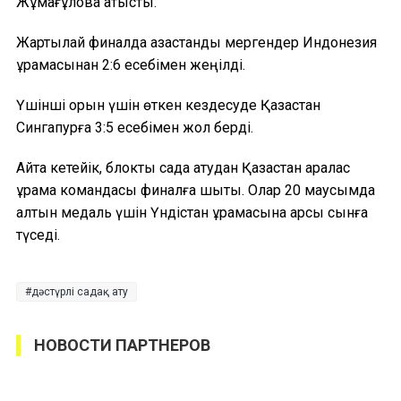
Жұмағұлова қатысты.
Жартылай финалда қазақстандық мергендер Индонезия
құрамасынан 2:6 есебімен жеңілді.
Үшінші орын үшін өткен кездесуде Қазақстан
Сингапурға 3:5 есебімен жол берді.
Айта кетейік, блоктық садақ атудан Қазақстан аралас
құрама командасы финалға шықты. Олар 20 маусымда
алтын медаль үшін Үндістан құрамасына қарсы сынға
түседі.
дәстүрлі садақ ату
НОВОСТИ ПАРТНЕРОВ