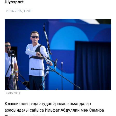
Ulyssport
.
20.06.2025, 16:00
Фото: ҰОК
Классикалық садақ атудан аралас командалар
арасындағы сайысқа Ильфат Абдуллин мен Самира