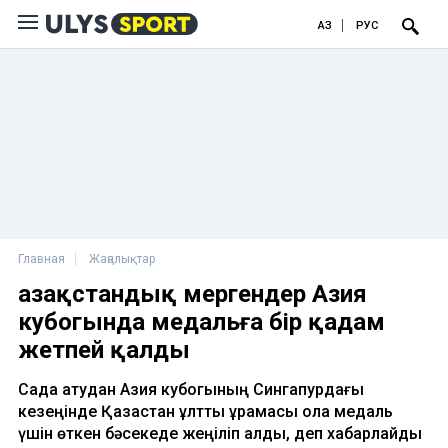
ҚАЗ
РУС
Главная
Жаңалықтар
Қазақстандық мергендер Азия
кубогында медальға бір қадам
жетпей қалды
Садақ атудан Азия кубогының Сингапурдағы
кезеңінде Қазақстан ұлттық құрамасы қола медаль
үшін өткен бәсекеде жеңіліп қалды, деп хабарлайды