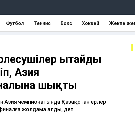
Футбол
Теннис
Бокс
Хоккей
Жекпе же
рлесушілер Қытайды
іп, Азия
налына шықты
ан Азия чемпионатында Қазақстан ерлер
финалға жолдама алды, деп