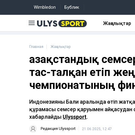
Wimbledon
Бублик
Жаңалықтар
Главная
Жаңалықтар
Қазақстандық семсе
тас-талқан етіп жең
чемпионатының фи
Индонезияның Бали аралында өтіп жатқ
құрамасы семсер қаруымен айқасудан 
хабарлайды
Ulyssport
.
Редакция Ulyssport
21.06.2025, 12:47