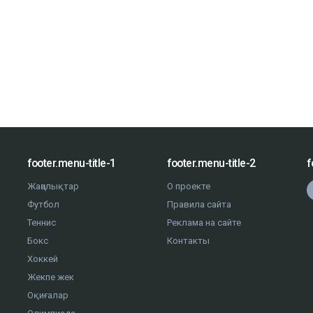
footer.menu-title-1
footer.menu-title-2
f
Жаңалықтар
О проекте
Футбол
Правила сайта
Теннис
Реклама на сайте
Бокс
Контакты
Хоккей
Жекпе жек
Оқиғалар