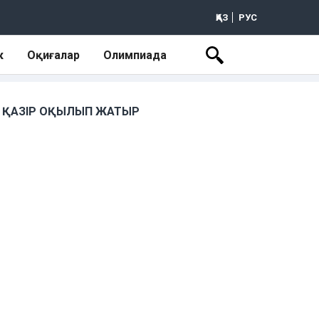
ҚАЗ
РУС
к
Оқиғалар
Олимпиада
ҚАЗІР ОҚЫЛЫП ЖАТЫР