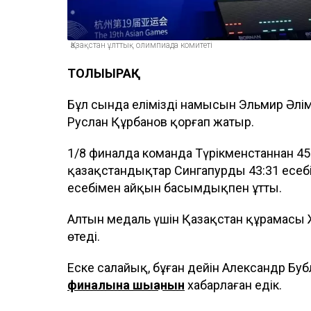
Қазақстан ұлттық олимпиада комитеті
ТОЛЫҒЫРАҚ
Бұл сында еліміздің намысын Эльмир Әлі
Руслан Құрбанов қорғап жатыр.
1/8 финалда команда Түрікменстаннан 45:
қазақстандықтар Сингапурды 43:31 есеб
есебімен айқын басымдықпен ұтты.
Алтын медаль үшін Қазақстан құрамасы
өтеді.
Еске салайық, бұған дейін Александр Буб
финалына шыққанын
хабарлаған едік.