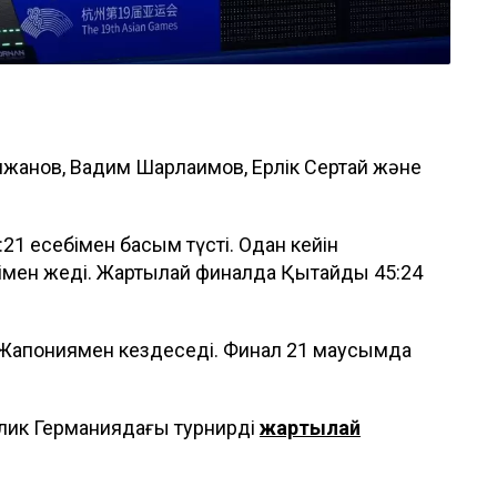
мжанов, Вадим Шарлаимов, Ерлік Сертай және
21 есебімен басым түсті. Одан кейін
імен жеңді. Жартылай финалда Қытайды 45:24
 Жапониямен кездеседі. Финал 21 маусымда
лик Германиядағы турнирдің
жартылай