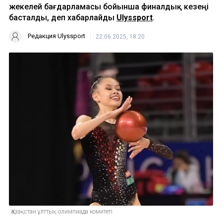
жекелей бағдарламасы бойынша финалдық кезеңі
басталды, деп хабарлайды
Ulyssport
.
Редакция Ulyssport
22.06.2025, 18:20
Қазақстан ұлттық олимпиада комитеті