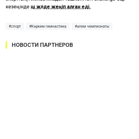
кезеңінде
үш жүлде жеңіп алған еді.
спорт
Көркем гимнастика
әлем чемпионаты
НОВОСТИ ПАРТНЕРОВ