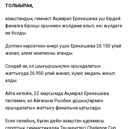
ТОЛЫҒЫРАҚ
Қазақстандық гимнаст Ақмарал Ерекешева үш бірдей
финалға бірінші орынмен жолдама алып, екі жүлдеге
ие болды.
Доппен көрсеткен өнері үшін Ерекешева 26.150 ұпай
жинап, әлем чемпионы атанды.
Сондай-ақ ол шығыршықпен орындалатын
жаттығуда 26.950 ұпай жинап, күміс медаль жеңіп
алды.
Айта кетейік, 22 маусымда Ақмарал Ерекешева
таспамен, ал Айғаным Рысбек ұршықтармен
орындалатын жаттығу финалына қатысады.
Еске салайық, бұған дейін Қазақстан құрамасы
спорттық гимнастикадан Ташкенттегі Challenge Cup