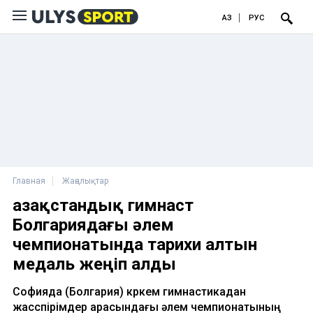
ҚАЗ
РУС
Главная
Жаңалықтар
Қазақстандық гимнаст
Болгариядағы әлем
чемпионатында тарихи алтын
медаль жеңіп алды
Софияда (Болгария) көркем гимнастикадан
жасөспірімдер арасындағы әлем чемпионатының