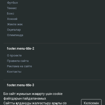
Футбол
Теннис
Бокс
Хоккей
Жекпе жек
Оқиғалар
Олимпиада
footer.menu-title-2
О проекте
Правила сайта
Реклама на сайте
Контакты
footer.menu-title-3
Біз сайт жұмысын жақсарту үшін cookie
файлдарын пайдаланамыз.
Келісемін
Сайтты қолдануды жалғастыру арқылы сіз