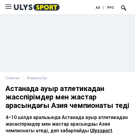
ҚАЗ
РУС
Главная
Жаңалықтар
Астанада ауыр атлетикадан
жасөспірімдер мен жастар
арасындағы Азия чемпионаты өтеді
4–10 шілде аралығында Астанада ауыр атлетикадан
жасөспірімдер мен жастар арасындағы Азия
чемпионаты өтеді, деп хабарлайды
Ulyssport
.