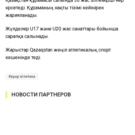
Қазақстан құрамасы сапында 36 жас зілтемірші өнер
көрсетеді. Құраманың нақты тізімі кейінірек
жарияланады.
Жүлделер U17 және U20 жас санаттары бойынша
сарапқа салынады.
Жарыстар Qazaqstan жеңіл атлетикалық спорт
кешенінде өтеді.
ауыр атлетика
НОВОСТИ ПАРТНЕРОВ