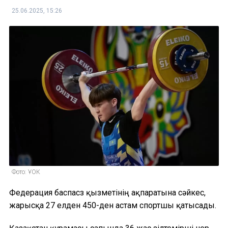
25.06.2025, 15:26
Фото: ҰОК
Федерация баспасөз қызметінің ақпаратына сәйкес,
жарысқа 27 елден 450-ден астам спортшы қатысады.