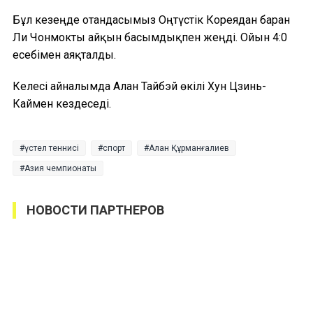
Бұл кезеңде отандасымыз Оңтүстік Кореядан барған
Ли Чонмокты айқын басымдықпен жеңді. Ойын 4:0
есебімен аяқталды.
Келесі айналымда Алан Тайбэй өкілі Хун Цзинь-
Каймен кездеседі.
үстел теннисі
спорт
Алан Құрманғалиев
Азия чемпионаты
НОВОСТИ ПАРТНЕРОВ