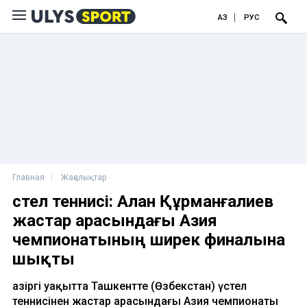
ҚАЗ
РУС
Главная
Жаңалықтар
Үстел теннисі: Алан Құрманғалиев
жастар арасындағы Азия
чемпионатының ширек финалына
шықты
Қазіргі уақытта Ташкентте (Өзбекстан) үстел
теннисінен жастар арасындағы Азия чемпионаты