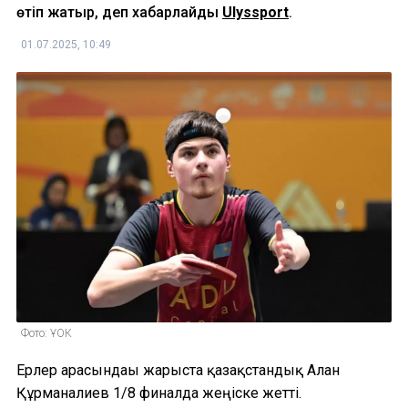
өтіп жатыр, деп хабарлайды
Ulyssport
.
01.07.2025, 10:49
Фото: ҰОК
Ерлер арасындағы жарыста қазақстандық Алан
Құрманғалиев 1/8 финалда жеңіске жетті.