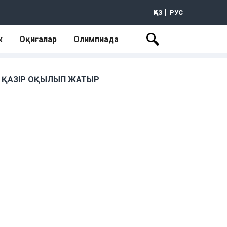
ҚАЗ
РУС
к
Оқиғалар
Олимпиада
ҚАЗІР ОҚЫЛЫП ЖАТЫР