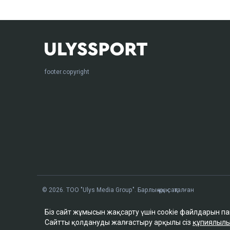
footer.copyright
© 2026. ТОО "Ulys Media Group". Барлық құқық сақталған
Біз сайт жұмысын жақсарту үшін cookie файлдарын п
Сайтты қолдануды жалғастыру арқылы сіз
құпиялылы