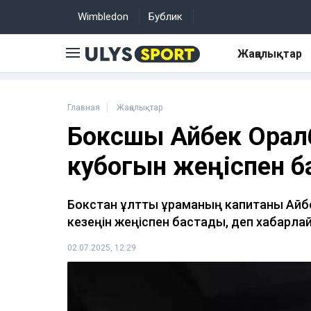
Wimbledon
Бублик
Жаңалықтар
Главная
Жаңалықтар
Боксшы Айбек Орал
кубогын жеңіспен 
Бокстан ұлттық құраманың капитаны Айб
кезеңін жеңіспен бастады, деп хабарл
02.07.2025, 12:29