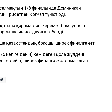
ы салмақтың 1/8 финалында Доминикан
 Трисетпен қолғап түйістірді.
қатына қарамастан, керемет бокс үлгісін
 қарсыласын нокдаунға жіберді.
ша қазақстандық боксшы ширек финалға өтті.
(75 келіге дейін) кем деген қола жүлдені
еліге дейін) ширек финалға жолдама алған
ай