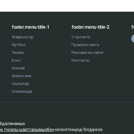
footer.menu-title-1
footer.menu-title-2
f
Жаңалықтар
О проекте
Футбол
Правила сайта
Теннис
Реклама на сайте
Бокс
Контакты
Хоккей
Жекпе жек
Оқиғалар
Олимпиада
айдаланамыз.
қ туралы шарттарымызбен
келісетініңізді білдіресіз.