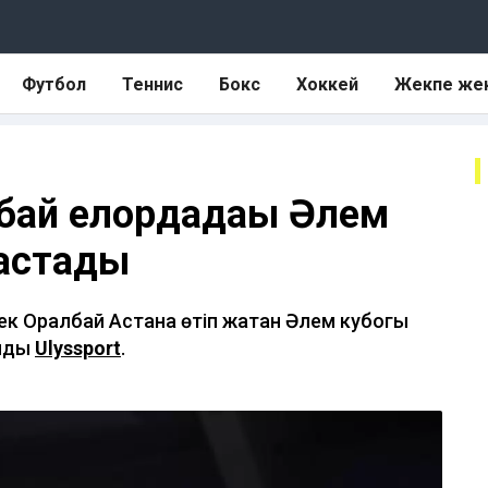
Футбол
Теннис
Бокс
Хоккей
Жекпе же
бай елордадағы Әлем
бастады
ек Оралбай Астана өтіп жатқан Әлем кубогы
айды
Ulyssport
.