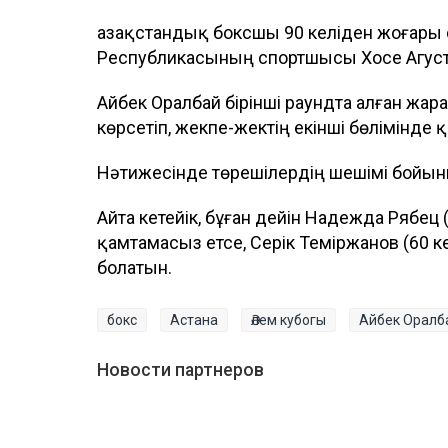
Қазақстандық боксшы 90 келіден жоғар
Республикасының спортшысы Хосе Агустин
Айбек Оралбай бірінші раундта алған жара
көрсетіп, жекпе-жектің екінші бөлімінде
Нәтижесінде төрешілердің шешімі бойын
Айта кетейік, бұған дейін Надежда Рябец 
қамтамасыз етсе, Серік Теміржанов (60 к
болатын.
бокс
Астана
Әлем кубогы
Айбек Оралб
Новости партнеров