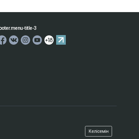
ooter.menu-title-3
Келісемін