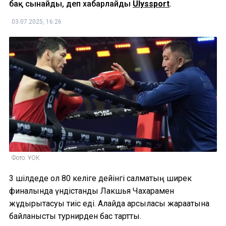
бақ сынайды, деп хабарлайды
Ulyssport
.
03.07.2025, 16:26
Фото: ҰОК
3 шілдеде ол 80 келіге дейінгі салмақтың ширек
финалында үндістандық Лакшья Чахарамен
жұдырықтасуы тиіс еді. Алайда қарсыласы жарақатына
байланысты турнирден бас тартты.