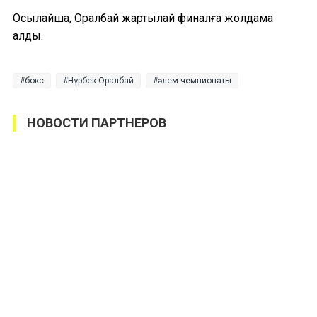
Осылайша, Оралбай жартылай финалға жолдама
алды.
бокс
Нұрбек Оралбай
әлем чемпионаты
НОВОСТИ ПАРТНЕРОВ