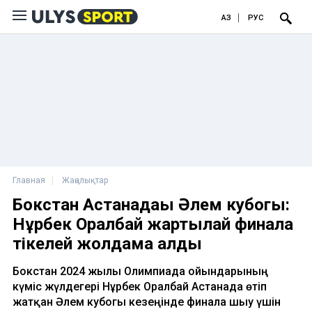
ҚАЗ
РУС
Главная
Жаңалықтар
Бокстан Астанадағы Әлем кубогы:
Нұрбек Оралбай жартылай финалға
тікелей жолдама алды
Бокстан 2024 жылғы Олимпиада ойындарының
күміс жүлдегері Нұрбек Оралбай Астанада өтіп
жатқан Әлем кубогы кезеңінде финалға шығу үшін