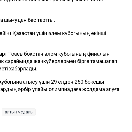
а шығудан бас тартты.
йін) Қазақстан үшін әлем кубогының екінші
март Тоқаев бокстан әлем кубогының финалын
к сарайында жанкүйерлермен бірге тамашалап
меті хабарлады.
м кубогына қатысу үшін 29 елден 250 боксшы
здардың әрбір ұпайы олимпиадаға жолдама алуға
алтын медаль