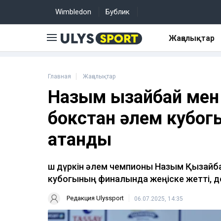
Wimbledon
Бублик
Жаңалықтар
Главная
Жаңалықтар
Назым Қызайбай ме
бокстан әлем кубо
атанды
Үш дүркін әлем чемпионы Назым Қызайб
кубогының финалында жеңіске жетті, 
Редакция Ulyssport
06.07.2025, 14:35