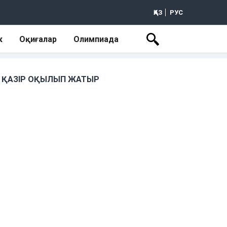
ҚАЗ
РУС
к
Оқиғалар
Олимпиада
ҚАЗІР ОҚЫЛЫП ЖАТЫР