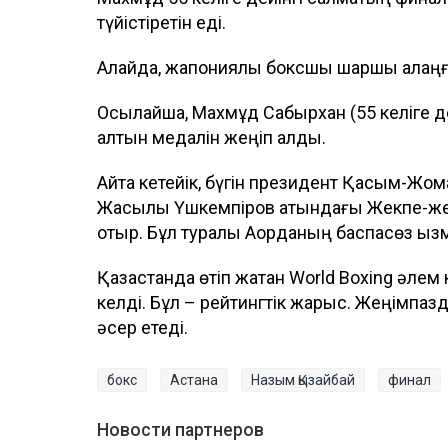
түйістіретін еді.
Алайда, жапониялық боксшы шаршы алаңғ
Осылайша, Махмұд Сабырхан (55 келіге де
алтын медалін жеңіп алды.
Айта кетейік, бүгін президент Қасым-Жо
Жақсылық Үшкемпіров атындағы Жекпе-же
отыр. Бұл туралы Ақорданың баспасөз қыз
Қазақстанда өтіп жатқан World Boxing әле
келді. Бұл – рейтингтік жарыс. Жеңімпа
әсер етеді.
бокс
Астана
Назым Қызайбай
финал
Новости партнеров