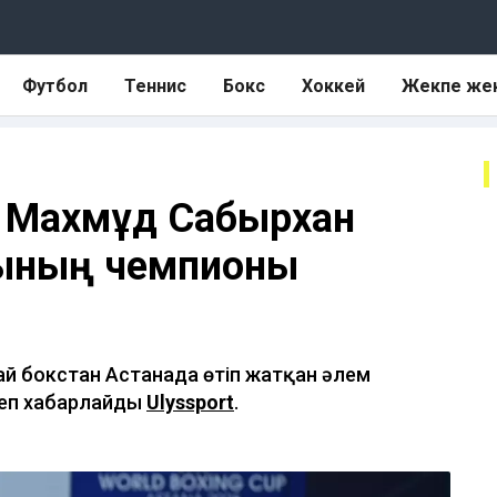
Футбол
Теннис
Бокс
Хоккей
Жекпе же
н Махмұд Сабырхан
гының чемпионы
ай бокстан Астанада өтіп жатқан әлем
деп хабарлайды
Ulyssport
.