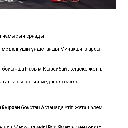
ел намысын қорғады.
медалі үшін үндістандық Минакшиға қарсы
ы бойынша Назым Қызайбай жеңіске жетті.
на алғашқы алтын медальді салды.
абырхан
бокстан Астанада өтіп жатқан әлем
лында Жапония өкілі Руи Ямагучимен қолғап