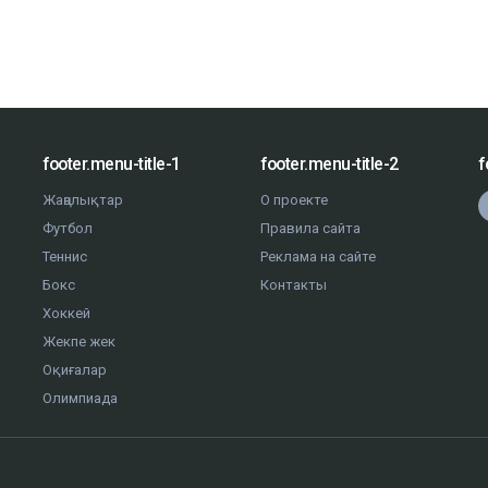
footer.menu-title-1
footer.menu-title-2
f
Жаңалықтар
О проекте
Футбол
Правила сайта
Теннис
Реклама на сайте
Бокс
Контакты
Хоккей
Жекпе жек
Оқиғалар
Олимпиада