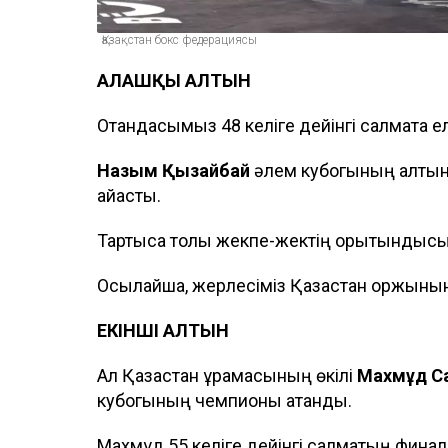
Қазақстан бокс федерациясы
АЛҒАШҚЫ АЛТЫН
Отандасымыз 48 келіге дейінгі салмақта 
Назым Қызайбай
әлем кубогының алтын 
айқасты.
Тартысқа толы жекпе-жектің қорытындыс
Осылайша, жерлесіміз Қазақстан қоржыны
ЕКІНШІ АЛТЫН
Ал Қазақстан құрамасының өкілі
Махмұд С
кубогының чемпионы атанды.
Махмұд 55 келіге дейінгі салмақтың фина