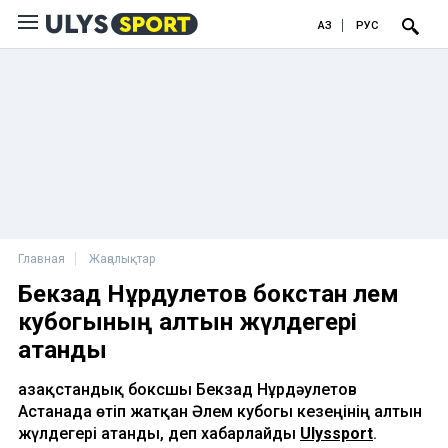
ҚАЗ
РУС
Главная
Жаңалықтар
Бекзад Нұрдәулетов бокстан әлем
кубогының алтын жүлдегері
атанды
Қазақстандық боксшы Бекзад Нұрдәулетов
Астанада өтіп жатқан Әлем кубогы кезеңінің алтын
жүлдегері атанды, деп хабарлайды
Ulyssport
.