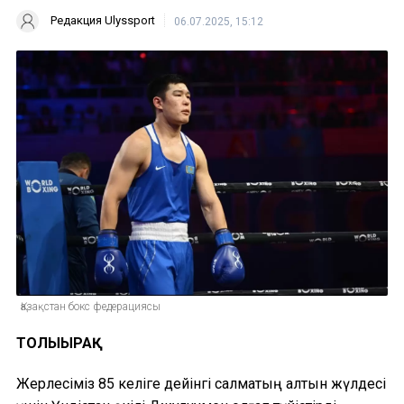
Редакция Ulyssport
06.07.2025, 15:12
Қазақстан бокс федерациясы
ТОЛЫҒЫРАҚ
Жерлесіміз 85 келіге дейінгі салмақтың алтын жүлдесі