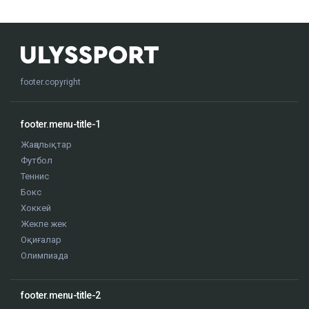
footer.copyright
footer.menu-title-1
Жаңалықтар
Футбол
Теннис
Бокс
Хоккей
Жекпе жек
Оқиғалар
Олимпиада
footer.menu-title-2