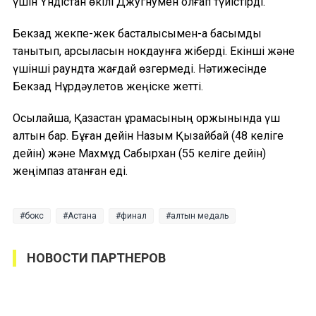
үшін Үндістан өкілі Джугнумен қолғап түйістірді.
Бекзад жекпе-жек басталысымен-ақ басымдық
танытып, қарсыласын нокдаунға жіберді. Екінші және
үшінші раундта жағдай өзгермеді. Нәтижесінде
Бекзад Нұрдәулетов жеңіске жетті.
Осылайша, Қазақстан құрамасының қоржынында үш
алтын бар. Бұған дейін Назым Қызайбай (48 келіге
дейін) және Махмұд Сабырхан (55 келіге дейін)
жеңімпаз атанған еді.
бокс
Астана
финал
алтын медаль
НОВОСТИ ПАРТНЕРОВ