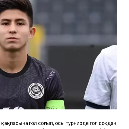
қақпасына гол соғып, осы турнирде гол соққан