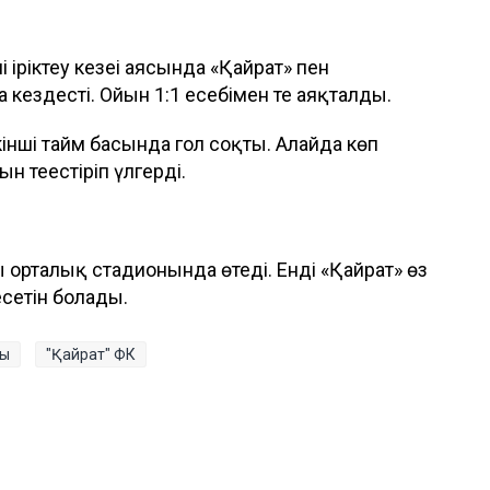
 іріктеу кезеңі аясында «Қайрат» пен
ездесті. Ойын 1:1 есебімен тең аяқталды.
кінші тайм басында гол соқты. Алайда көп
 теңестіріп үлгерді.
 орталық стадионында өтеді. Енді «Қайрат» өз
есетін болады.
сы
"Қайрат" ФК