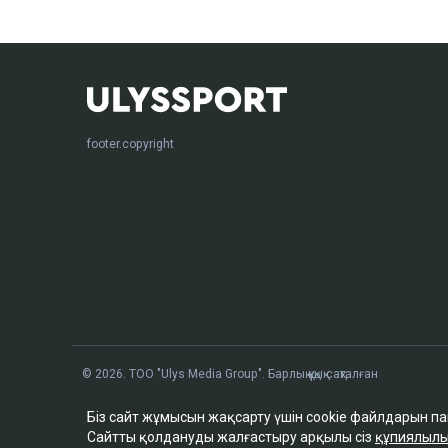
footer.copyright
© 2026. ТОО "Ulys Media Group". Барлық құқық сақталған
Біз сайт жұмысын жақсарту үшін cookie файлдарын п
Сайтты қолдануды жалғастыру арқылы сіз
құпиялылы