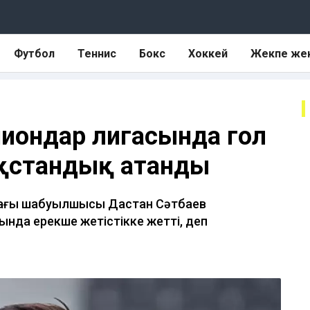
Футбол
Теннис
Бокс
Хоккей
Жекпе же
пиондар лигасында гол
ақстандық атанды
тағы шабуылшысы Дастан Сәтбаев
нда ерекше жетістікке жетті, деп