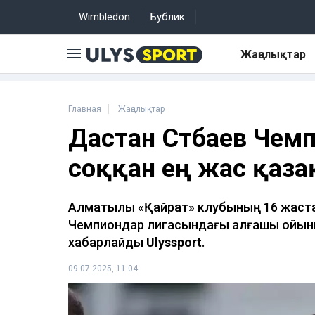
Wimbledon
Бублик
Жаңалықтар
Главная
Жаңалықтар
Дастан Сәтбаев Чем
соққан ең жас қаз
Алматылық «Қайрат» клубының 16 жас
Чемпиондар лигасындағы алғашқы ойыны
хабарлайды
Ulyssport
.
09.07.2025, 11:04