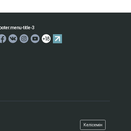
ooter.menu-title-3
Келісемін