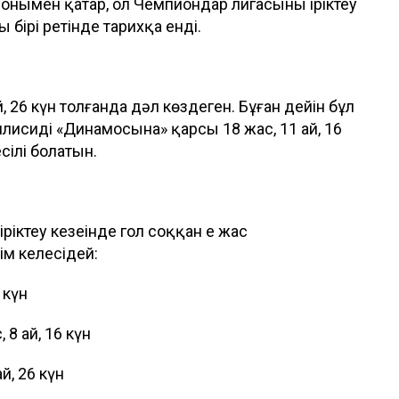
онымен қатар, ол Чемпиондар лигасының іріктеу
ң бірі ретінде тарихқа енді.
 26 күн толғанда дәл көздеген. Бұған дейін бұл
исидің «Динамосына» қарсы 18 жас, 11 ай, 16
сілі болатын.
іктеу кезеңінде гол соққан ең жас
ім келесідей:
 күн
8 ай, 16 күн
й, 26 күн