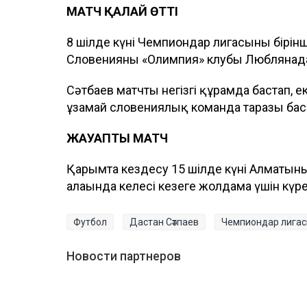
МАТЧ ҚАЛАЙ ӨТТІ
8 шілде күні Чемпиондар лигасының бірінші
Словенияның «Олимпия» клубы Люблянада к
Сәтбаев матчты негізгі құрамда бастап, е
ұзамай словениялық команда таразы басын
ЖАУАПТЫ МАТЧ
Қарымта кездесу 15 шілде күні Алматының
алаңында келесі кезеңге жолдама үшін күр
Футбол
Дастан Сәтпаев
Чемпиондар лига
Новости партнеров