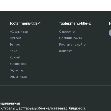
footer.menu-title-1
footer.menu-title-2
f
Жаңалықтар
О проекте
Футбол
Правила сайта
Теннис
Реклама на сайте
Бокс
Контакты
Хоккей
Жекпе жек
Оқиғалар
Олимпиада
айдаланамыз.
қ туралы шарттарымызбен
келісетініңізді білдіресіз.