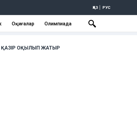
ҚАЗ
РУС
к
Оқиғалар
Олимпиада
ҚАЗІР ОҚЫЛЫП ЖАТЫР