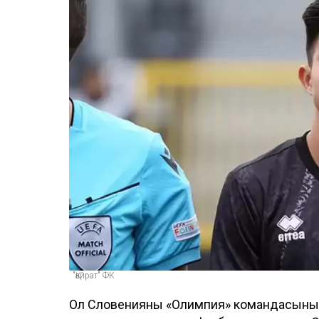
"Қайрат" ФК
Ол Словенияның «Олимпия» командасының 