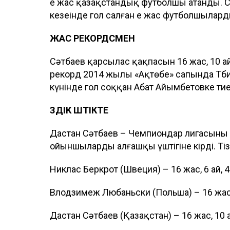
ең жас қазақстандық футболшы атанды. С
кезеңінде гол салған ең жас футболшыларды
ЖАС РЕКОРДСМЕН
Сәтбаев қарсылас қақпасын 16 жас, 10 ай,
рекорд 2014 жылы «Ақтөбе» сапында Тбил
күнінде гол соққан Абат Айымбетовке тие
ҮЗДІК ҮШТІКТЕ
Дастан Сәтбаев – Чемпиондар лигасының ір
ойыншылардың алғашқы үштігіне кірді. Тіз
Никлас Беркрот (Швеция) – 16 жас, 6 ай, 4
Влодзимеж Любаньски (Польша) – 16 жас, 
Дастан Сәтбаев (Қазақстан) – 16 жас, 10 а