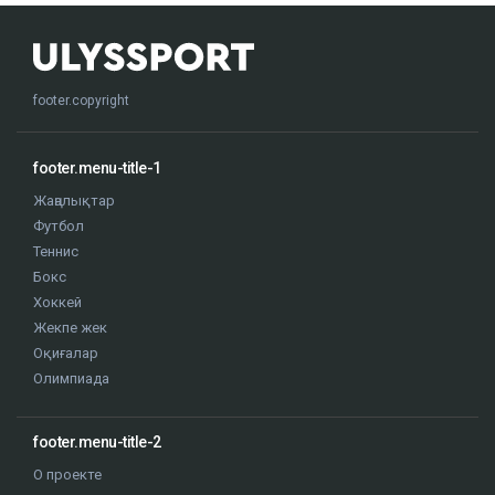
footer.copyright
footer.menu-title-1
Жаңалықтар
Футбол
Теннис
Бокс
Хоккей
Жекпе жек
Оқиғалар
Олимпиада
footer.menu-title-2
О проекте