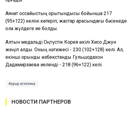
Аянат қоссайыстың қорытындысы бойынша 217
(95+122) келіні көтеріп, жастар арасындағы бәсекеде
қола жүлдеге ие болды.
Алтын медальді Оңтүстік Корея өкілі Хисо Джун
жеңіп алды. Оның нәтижесі - 230 (102+128) келі. Ал,
екінші орынды өзбекстандық Гульшодахон
Дадамирзаева иеленді - 218 (96+122) келі.
ауыр атлетика
НОВОСТИ ПАРТНЕРОВ