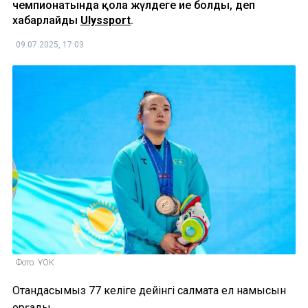
чемпионатында қола жүлдеге ие болды, деп
хабарлайды
Ulyssport
.
09.07.2025, 17:03
Фото: ҰОК
Отандасымыз 77 келіге дейінгі салмақта ел намысын
қорғады.