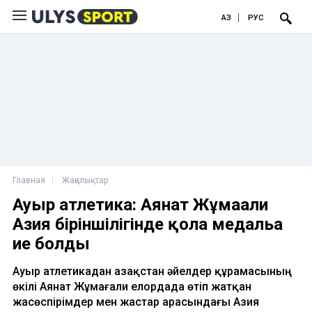
ҚАЗ
РУС
Главная
Жаңалықтар
Ауыр атлетика: Аянат Жұмағали
Азия біріншілігінде қола медальға
ие болды
Ауыр атлетикадан Қазақстан әйелдер құрамасының
өкілі Аянат Жұмағали елордада өтіп жатқан
жасөспірімдер мен жастар арасындағы Азия