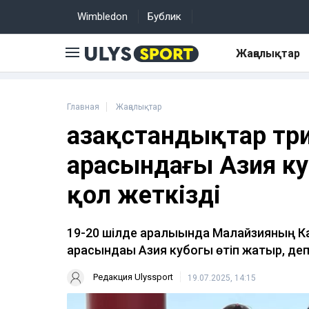
Wimbledon
Бублик
Жаңалықтар
Главная
Жаңалықтар
Қазақстандықтар тр
арасындағы Азия ку
қол жеткізді
19-20 шілде аралығында Малайзияның 
арасындағы Азия кубогы өтіп жатыр, д
Редакция Ulyssport
19.07.2025, 14:15