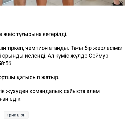
жеңіс тұғырына көтерілді.
ін тіркеп, чемпион атанды. Тағы бір жерлесіміз
і орынды иеленді. Ал күміс жүлде Сеймур
8:56.
спортшы қатысып жатыр.
стік жүзуден командалық сайыста әлем
ан едік.
триатлон