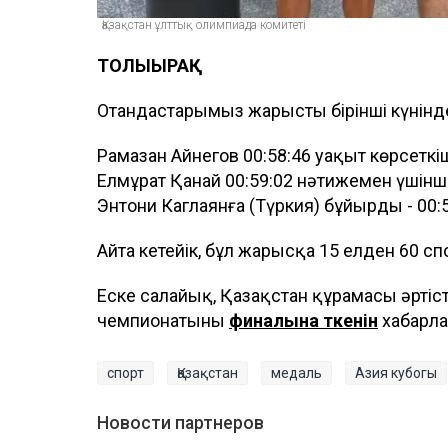
Қазақстан ұлттық олимпиада комитеті
ТОЛЫҒЫРАҚ
Отандастарымыз жарыстың бірінші күнінде 
Рамазан Айнегов 00:58:46 уақыт көрсеткіш
Елмұрат Қанай 00:59:02 нәтижемен үшінш
Энтони Каглаянға (Түркия) бұйырды - 00:5
Айта кетейік, бұл жарысқа 15 елден 60 
Еске салайық, Қазақстан құрамасы әрті
чемпионатының
финалына өткенін
хабарлағ
спорт
Қазақстан
медаль
Азия кубогы
Новости партнеров