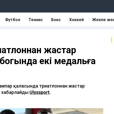
Футбол
Теннис
Бокс
Хоккей
Жекпе же
иатлоннан жастар
богында екі медальға
Кампар қаласында триатлоннан жастар
еп хабарлайды
Ulyssport
.