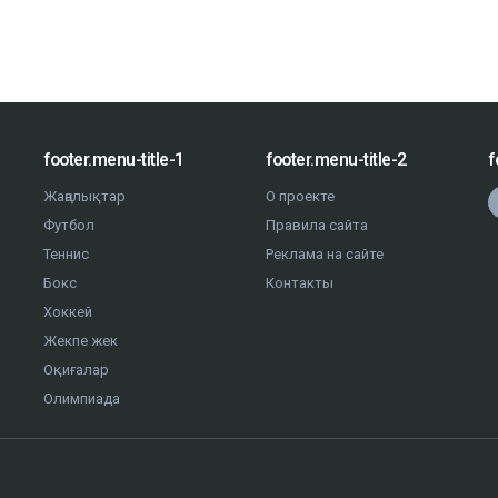
footer.menu-title-1
footer.menu-title-2
f
Жаңалықтар
О проекте
Футбол
Правила сайта
Теннис
Реклама на сайте
Бокс
Контакты
Хоккей
Жекпе жек
Оқиғалар
Олимпиада