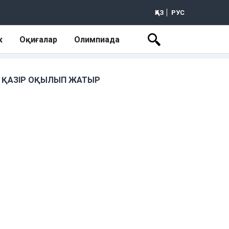
ҚАЗ
РУС
к
Оқиғалар
Олимпиада
ҚАЗІР ОҚЫЛЫП ЖАТЫР