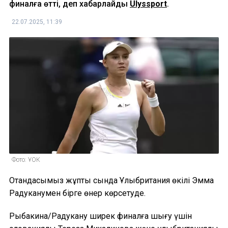
финалға өтті, деп хабарлайды
Ulyssport
.
22.07.2025, 11:39
Фото: ҰОК
Отандасымыз жұптық сында Ұлыбритания өкілі Эмма
Радуканумен бірге өнер көрсетуде.
Рыбакина/Радукану ширек финалға шығу үшін