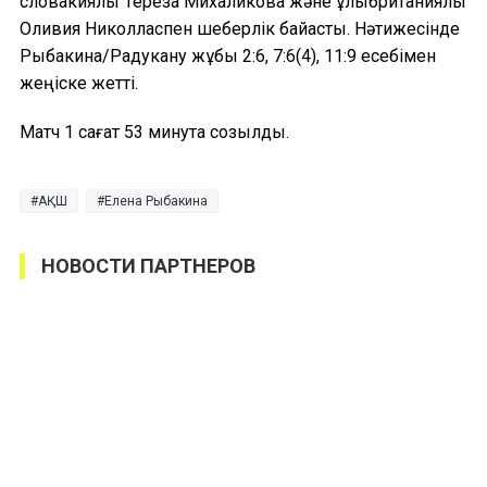
словакиялық Тереза Михаликова және ұлыбританиялық
Оливия Николласпен шеберлік байқасты. Нәтижесінде
Рыбакина/Радукану жұбы 2:6, 7:6(4), 11:9 есебімен
жеңіске жетті.
Матч 1 сағат 53 минутқа созылды.
АҚШ
Елена Рыбакина
НОВОСТИ ПАРТНЕРОВ