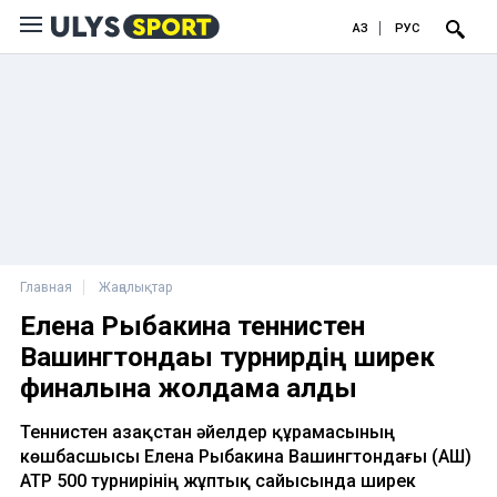
ҚАЗ
РУС
Главная
Жаңалықтар
Елена Рыбакина теннистен
Вашингтондағы турнирдің ширек
финалына жолдама алды
Теннистен Қазақстан әйелдер құрамасының
көшбасшысы Елена Рыбакина Вашингтондағы (АҚШ)
ATP 500 турнирінің жұптық сайысында ширек