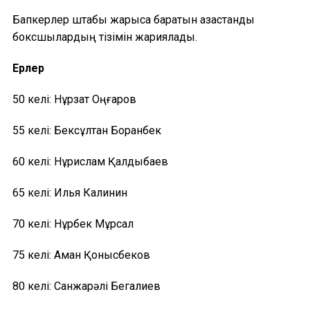
Бапкерлер штабы жарысқа баратын қазақстандық
боксшылардың тізімін жариялады.
Ерлер
50 келі: Нұрзат Оңғаров
55 келі: Бексұлтан Боранбек
60 келі: Нұрислам Қалдыбаев
65 келі: Илья Калинин
70 келі: Нұрбек Мұрсал
75 келі: Аман Қонысбеков
80 келі: Санжарәлі Бегалиев