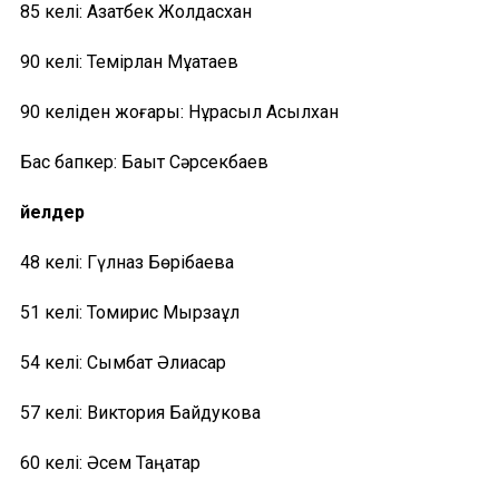
85 келі: Азатбек Жолдасхан
90 келі: Темірлан Мұқатаев
90 келіден жоғары: Нұрасыл Асылхан
Бас бапкер: Бақыт Сәрсекбаев
Әйелдер
48 келі: Гүлназ Бөрібаева
51 келі: Томирис Мырзақұл
54 келі: Сымбат Әлиасқар
57 келі: Виктория Байдукова
60 келі: Әсем Таңатар