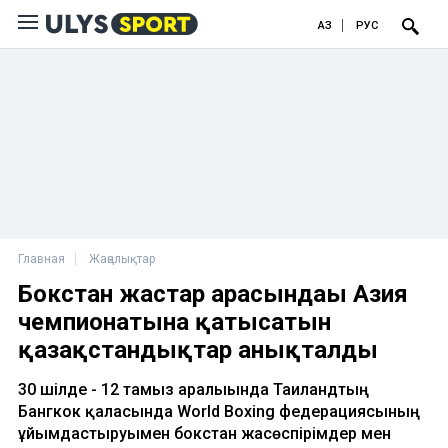
ҚАЗ
РУС
Главная
Жаңалықтар
Бокстан жастар арасындағы Азия
чемпионатына қатысатын
қазақстандықтар анықталды
30 шілде - 12 тамыз аралығында Таиландтың
Бангкок қаласында World Boxing федерациясының
ұйымдастыруымен бокстан жасөспірімдер мен