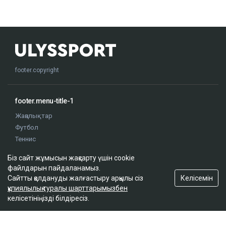
footer.copyright
footer.menu-title-1
Жаңалықтар
Футбол
Теннис
Бокс
Біз сайт жұмысын жақсарту үшін cookie
Хоккей
файлдарын пайдаланамыз.
Жекпе жек
Келісемін
Сайтты қолдануды жалғастыру арқылы сіз
Оқиғалар
құпиялылық туралы шарттарымызбен
Олимпиада
келісетініңізді білдіресіз.