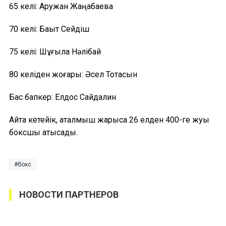
65 келі: Аружан Жаңабаева
70 келі: Бақыт Сейдіш
75 келі: Шұғыла Нәлібай
80 келіден жоғары: Әсел Тоқтасын
Бас бапкер: Елдос Сайдалин
Айта кетейік, аталмыш жарысқа 26 елден 400-ге жуық
боксшы қатысады.
бокс
НОВОСТИ ПАРТНЕРОВ